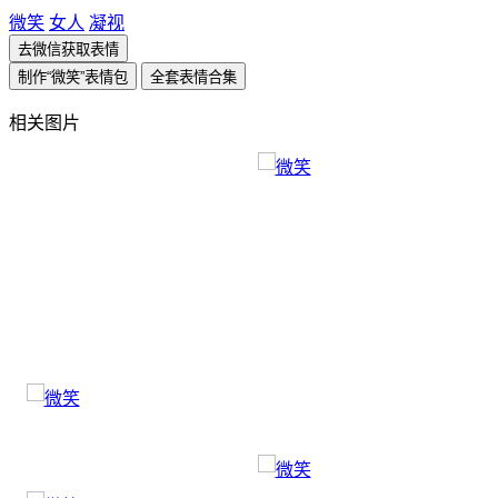
微笑
女人
凝视
去微信获取表情
制作“微笑”表情包
全套表情合集
相关图片