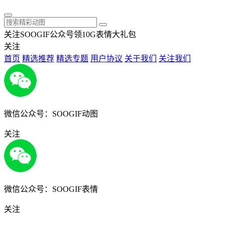
关注SOOGIF公众号领10G表情大礼包
关注
首页
精选推荐
精选专题
用户协议
关于我们
关注我们
微信公众号：SOOGIF动图
关注
微信公众号：SOOGIF表情
关注