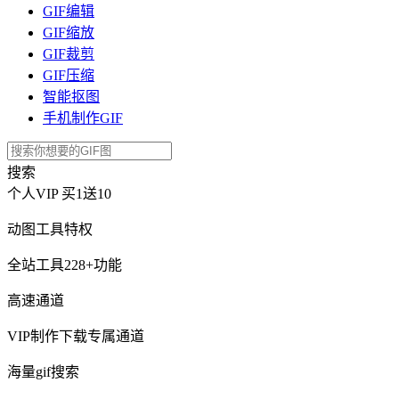
GIF编辑
GIF缩放
GIF裁剪
GIF压缩
智能抠图
手机制作GIF
搜索
个人VIP
买1送10
动图工具特权
全站工具228+功能
高速通道
VIP制作下载专属通道
海量gif搜索