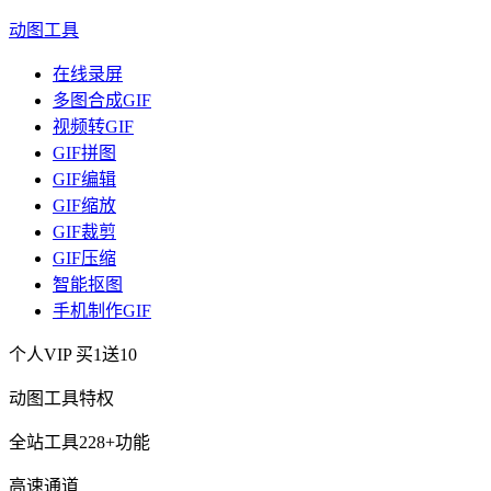
动图工具
在线录屏
多图合成GIF
视频转GIF
GIF拼图
GIF编辑
GIF缩放
GIF裁剪
GIF压缩
智能抠图
手机制作GIF
个人VIP
买1送10
动图工具特权
全站工具228+功能
高速通道