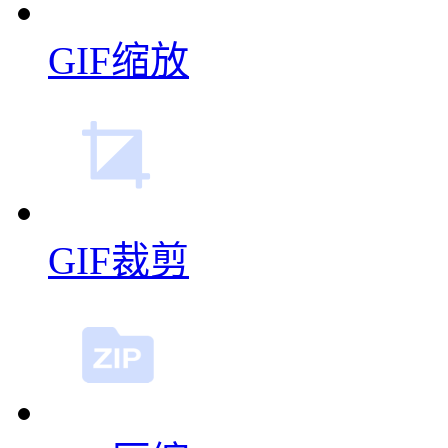
GIF缩放
GIF裁剪