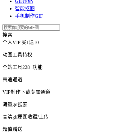
GIF压缩
智能抠图
手机制作GIF
搜索
个人VIP
买1送10
动图工具特权
全站工具228+功能
高速通道
VIP制作下载专属通道
海量gif搜索
高清gif原图收藏/上传
超值赠送