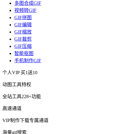
多图合成GIF
视频转GIF
GIF拼图
GIF编辑
GIF缩放
GIF裁剪
GIF压缩
智能抠图
手机制作GIF
个人VIP
买1送10
动图工具特权
全站工具228+功能
高速通道
VIP制作下载专属通道
海量gif搜索