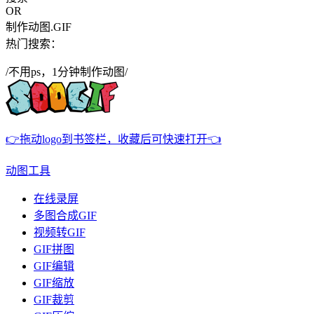
OR
制作动图.GIF
热门搜索：
/不用ps，1分钟制作动图/
👉拖动logo到书签栏，收藏后可快速打开👈
动图工具
在线录屏
多图合成GIF
视频转GIF
GIF拼图
GIF编辑
GIF缩放
GIF裁剪