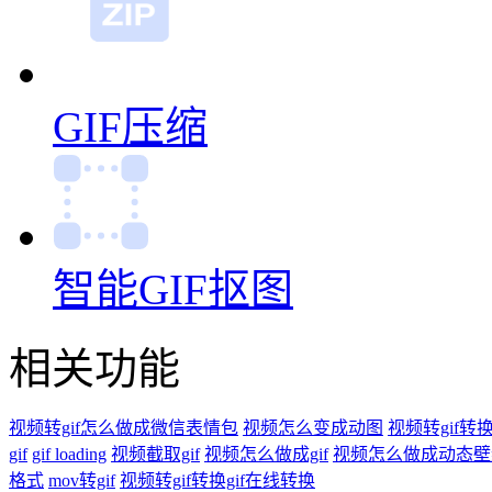
GIF缩放
GIF裁剪