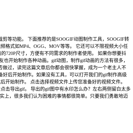
gif裁剪等功能。 下面推荐的是SOOGIF动图制作工具，SOOGIF转
格式如MP4、OGG、MOV等等。 它还可以不限视频大小任
720P尺寸，方便有不同需求的制作者使用。 如果你想要抖
也开始制作各种动画。gif动图，制作gif动画的方法有很多，
是否做过，读完这篇文章后你都会很快掌握，成为一个老主人不
备好后开始制作。如果没有工具，可以打开我们的gif制作高级
，然后开始制作。 点击选择视频文件上传您准备好的视频文件。
击导出gif。 导出的gif图中有水印怎么办？左右两侧留白太多
？事实上，很多我们认为困难的事情都很简单。只要我们勇敢地迈