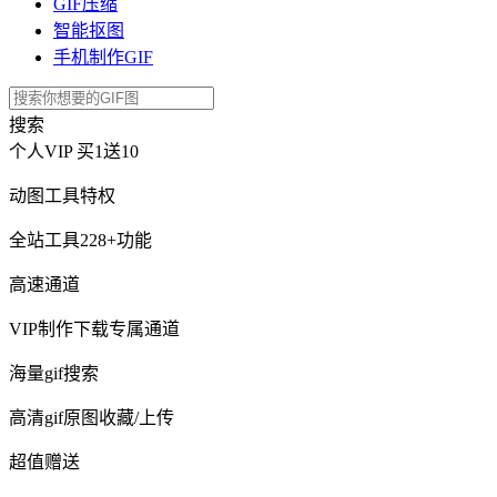
GIF压缩
智能抠图
手机制作GIF
搜索
个人VIP
买1送10
动图工具特权
全站工具228+功能
高速通道
VIP制作下载专属通道
海量gif搜索
高清gif原图收藏/上传
超值赠送