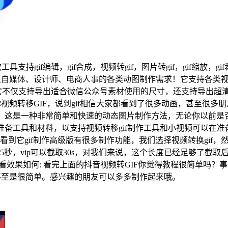
款工具支持gif编辑，gif合成，视频转gif，图片转gif，gif缩放，
自媒体、设计师、电商人事的各类动图制作需求！它支持各类视频
不仅支持导出适合微信公众号素材使用的尺寸，还支持导出超清的
频转移GIF，说到gif相信大家都看到了很多动画，甚至很多朋友
片，这是一种非常简单和快速的动态图片制作方法，无论你以前
准备工具和材料，以支持视频转移gif制作工具和小视频可以在准
看到它gif制作高级版有很多制作功能，我们选择视频转换gif
，vip可以截取30s，对我们来说，这个长度已经足够了截取后点
后看效果如何: 看完上面的抖音视频转GIF你觉得教程很简单吗
甚至是很简单。感兴趣的朋友可以多多制作起来哦。