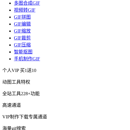
多图合成GIF
视频转GIF
GIF拼图
GIF编辑
GIF缩放
GIF裁剪
GIF压缩
智能抠图
手机制作GIF
个人VIP
买1送10
动图工具特权
全站工具228+功能
高速通道
VIP制作下载专属通道
海量gif搜索