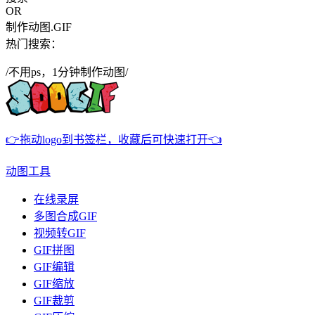
OR
制作动图.GIF
热门搜索：
/不用ps，1分钟制作动图/
👉拖动logo到书签栏，收藏后可快速打开👈
动图工具
在线录屏
多图合成GIF
视频转GIF
GIF拼图
GIF编辑
GIF缩放
GIF裁剪