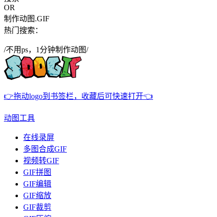
OR
制作动图.GIF
热门搜索：
/不用ps，1分钟制作动图/
👉拖动logo到书签栏，收藏后可快速打开👈
动图工具
在线录屏
多图合成GIF
视频转GIF
GIF拼图
GIF编辑
GIF缩放
GIF裁剪