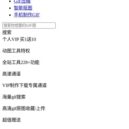
GIF压缩
智能抠图
手机制作GIF
搜索
个人VIP
买1送10
动图工具特权
全站工具228+功能
高速通道
VIP制作下载专属通道
海量gif搜索
高清gif原图收藏/上传
超值赠送