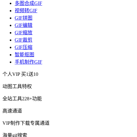
多图合成GIF
视频转GIF
GIF拼图
GIF编辑
GIF缩放
GIF裁剪
GIF压缩
智能抠图
手机制作GIF
个人VIP
买1送10
动图工具特权
全站工具228+功能
高速通道
VIP制作下载专属通道
海量gif搜索