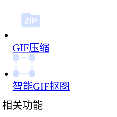
GIF缩放
GIF裁剪