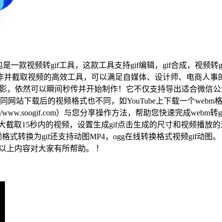
是一款视频转gif工具，这款工具支持gif编辑，gif合成，视频转gi
在线制作并截取视频的高效工具，可以满足自媒体、设计师、电商人
电影，依然可以瞬间秒传并开始制作！它不仅支持导出适合微信公众
网站下载后的视频格式也不同，如YouTube上下载一个webm格
/www.soogif.com）与您分享操作方法，帮助您快速完成webm转
截取15秒内的视频，设置生成gif点击生成的尺寸和视频播放的
格式转换为gif还支持动图MP4，ogg在线转换格式视频gif动图
望以上内容对大家有所帮助。 ！