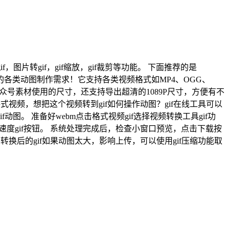
f，图片转gif，gif缩放，gif裁剪等功能。 下面推荐的是
事的各类动图制作需求！它支持各类视频格式如MP4、OGG、
号素材使用的尺寸，还支持导出超清的1089P尺寸，方便有不
式视频，想把这个视频转到gif如何操作动图？gif在线工具可以
gif动图。 准备好webm点击格式视频gif选择视频转换工具gif功
速度gif按钮。 系统处理完成后，检查小窗口预览，点击下载按
。 转换后的gif如果动图太大，影响上传，可以使用gif压缩功能取