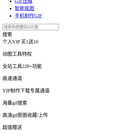
GIF压缩
智能抠图
手机制作GIF
搜索
个人VIP
买1送10
动图工具特权
全站工具228+功能
高速通道
VIP制作下载专属通道
海量gif搜索
高清gif原图收藏/上传
超值赠送