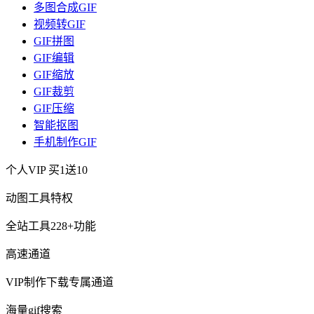
多图合成GIF
视频转GIF
GIF拼图
GIF编辑
GIF缩放
GIF裁剪
GIF压缩
智能抠图
手机制作GIF
个人VIP
买1送10
动图工具特权
全站工具228+功能
高速通道
VIP制作下载专属通道
海量gif搜索