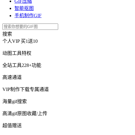
GIF压缩
智能抠图
手机制作GIF
搜索
个人VIP
买1送10
动图工具特权
全站工具228+功能
高速通道
VIP制作下载专属通道
海量gif搜索
高清gif原图收藏/上传
超值赠送