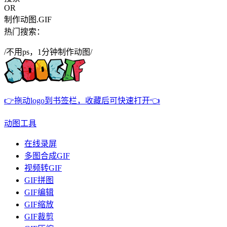
OR
制作动图.GIF
热门搜索：
/不用ps，1分钟制作动图/
👉拖动logo到书签栏，收藏后可快速打开👈
动图工具
在线录屏
多图合成GIF
视频转GIF
GIF拼图
GIF编辑
GIF缩放
GIF裁剪