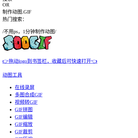
OR
制作动图.GIF
热门搜索：
/不用ps，1分钟制作动图/
👉拖动logo到书签栏，收藏后可快速打开👈
动图工具
在线录屏
多图合成GIF
视频转GIF
GIF拼图
GIF编辑
GIF缩放
GIF裁剪