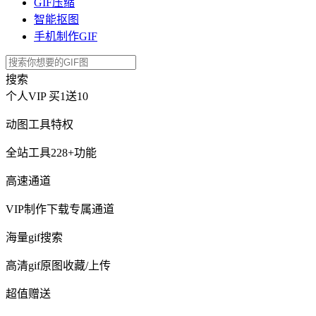
GIF压缩
智能抠图
手机制作GIF
搜索
个人VIP
买1送10
动图工具特权
全站工具228+功能
高速通道
VIP制作下载专属通道
海量gif搜索
高清gif原图收藏/上传
超值赠送