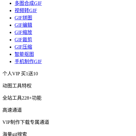
多图合成GIF
视频转GIF
GIF拼图
GIF编辑
GIF缩放
GIF裁剪
GIF压缩
智能抠图
手机制作GIF
个人VIP
买1送10
动图工具特权
全站工具228+功能
高速通道
VIP制作下载专属通道
海量gif搜索