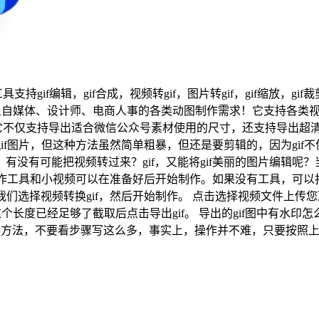
支持gif编辑，gif合成，视频转gif，图片转gif，gif缩放，gi
自媒体、设计师、电商人事的各类动图制作需求！它支持各类视频
仅支持导出适合微信公众号素材使用的尺寸，还支持导出超清的7
if图片，但这种方法虽然简单粗暴，但还是要剪辑的，因为gif
没有可能把视频转过来？gif，又能将gif美丽的图片编辑呢
f制作工具和小视频可以在准备好后开始制作。如果没有工具，可以打
我们选择视频转换gif，然后开始制作。 点击选择视频文件上传
这个长度已经足够了截取后点击导出gif。 导出的gif图中有水
f转换方法，不要看步骤写这么多，事实上，操作并不难，只要按