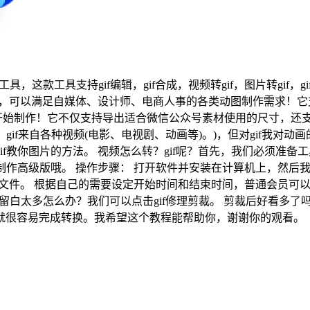
or 5是一款视频转GIF工具，这款工具支持gif编辑，gif合成，视频转gif，图
工具，可以满足自媒体、设计师、电商人事的各类动图制作需求！它支
始制作！它不仅支持导出适合微信公众号素材使用的尺寸，还支持
gif来自各种视频(电影、电视剧、动画等)。)，但对gif我对动
f教你图片的方法。 视频怎么转？gif呢？首先，我们必须准备
制作高级版哦。 操作步骤： 打开软件并安装在计算机上，然后我
文件。 根据自己的需要设定开始时间和结束时间，普通会员可以截
侧留白太多怎么办？我们可以点击gif修理剪裁。 剪裁后好看多了
就很容易完成转换。我希望这个教程能帮助你，谢谢你的观看。