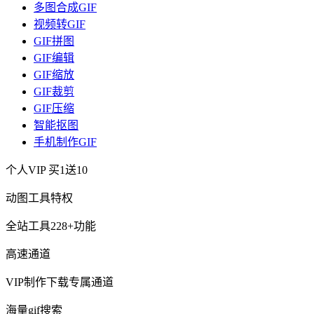
多图合成GIF
视频转GIF
GIF拼图
GIF编辑
GIF缩放
GIF裁剪
GIF压缩
智能抠图
手机制作GIF
个人VIP
买1送10
动图工具特权
全站工具228+功能
高速通道
VIP制作下载专属通道
海量gif搜索