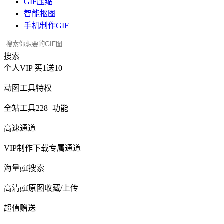
GIF压缩
智能抠图
手机制作GIF
搜索
个人VIP
买1送10
动图工具特权
全站工具228+功能
高速通道
VIP制作下载专属通道
海量gif搜索
高清gif原图收藏/上传
超值赠送