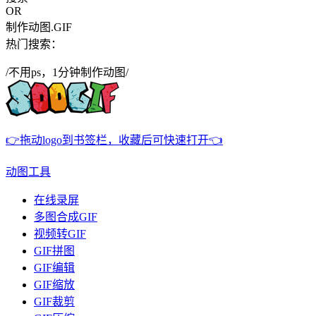
OR
制作动图.GIF
热门搜索：
/不用ps，1分钟制作动图/
👉拖动logo到书签栏，收藏后可快速打开👈
动图工具
在线录屏
多图合成GIF
视频转GIF
GIF拼图
GIF编辑
GIF缩放
GIF裁剪