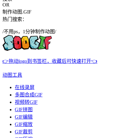
OR
制作动图.GIF
热门搜索：
/不用ps，1分钟制作动图/
👉拖动logo到书签栏，收藏后可快速打开👈
动图工具
在线录屏
多图合成GIF
视频转GIF
GIF拼图
GIF编辑
GIF缩放
GIF裁剪