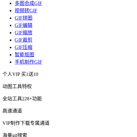
多图合成GIF
视频转GIF
GIF拼图
GIF编辑
GIF缩放
GIF裁剪
GIF压缩
智能抠图
手机制作GIF
个人VIP
买1送10
动图工具特权
全站工具228+功能
高速通道
VIP制作下载专属通道
海量gif搜索