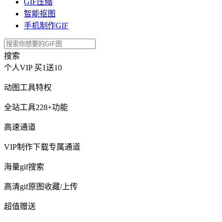
GIF压缩
智能抠图
手机制作GIF
搜索
个人VIP
买1送10
动图工具特权
全站工具228+功能
高速通道
VIP制作下载专属通道
海量gif搜索
高清gif原图收藏/上传
超值赠送