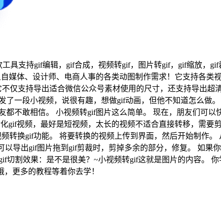
款工具支持gif编辑，gif合成，视频转gif，图片转gif，gif缩放，
自媒体、设计师、电商人事的各类动图制作需求！它支持各类视频
仅支持导出适合微信公众号素材使用的尺寸，还支持导出超清的7
我发了一段小视频，说很有趣，想做gif动画，但他不知道怎么做。
友都不敢相信。 小视频转gif图片这么简单。 现在，朋友们可以
转化gif视频，最好是短视频，太长的视频不适合直接转移，需要
打开gif制作工具，选择视频转换gif功能。 将要转换的视频上传到界面，然
可以导出gif图片拖到gif剪裁时，剪掉多余的部分，修复。 如
gif切割效果：是不是很美？~小视频转gif这就是图片的内容。
服哦，更多的教程等着你去学！