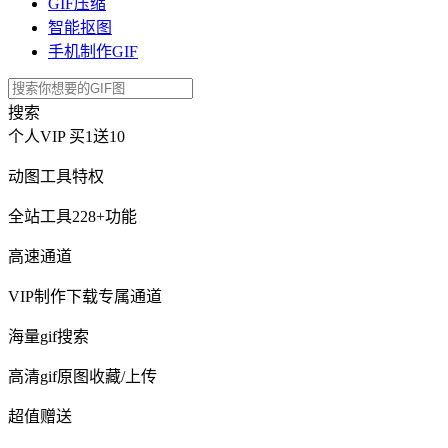
GIF压缩
智能抠图
手机制作GIF
搜索
个人VIP
买1送10
动图工具特权
全站工具228+功能
高速通道
VIP制作下载专属通道
海量gif搜索
高清gif原图收藏/上传
超值赠送