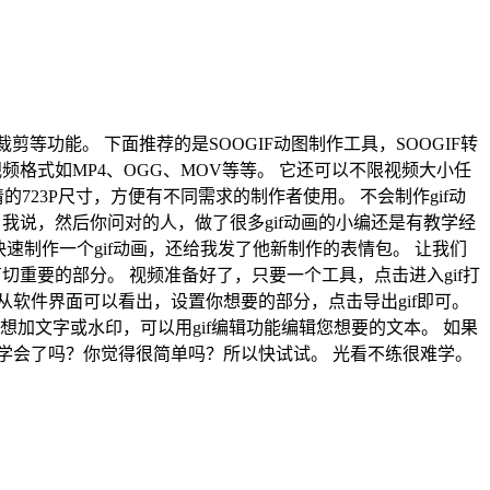
gif裁剪等功能。 下面推荐的是SOOGIF动图制作工具，SOOGIF转
格式如MP4、OGG、MOV等等。 它还可以不限视频大小任
23P尺寸，方便有不同需求的制作者使用。 不会制作gif动
 我说，然后你问对的人，做了很多gif动画的小编还是有教学经
快速制作一个gif动画，还给我发了他新制作的表情包。 让我们
剪切重要的部分。 视频准备好了，只要一个工具，点击进入gif打
后开始制作。 从软件界面可以看出，设置你想要的部分，点击导出gif即可。
果你想加文字或水印，可以用gif编辑功能编辑您想要的文本。 如果
 你学会了吗？你觉得很简单吗？所以快试试。 光看不练很难学。