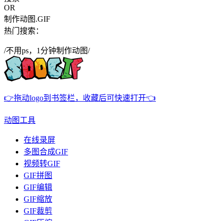
OR
制作动图.GIF
热门搜索：
/不用ps，1分钟制作动图/
👉拖动logo到书签栏，收藏后可快速打开👈
动图工具
在线录屏
多图合成GIF
视频转GIF
GIF拼图
GIF编辑
GIF缩放
GIF裁剪