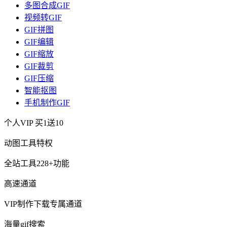
多图合成GIF
视频转GIF
GIF拼图
GIF编辑
GIF缩放
GIF裁剪
GIF压缩
智能抠图
手机制作GIF
个人VIP
买1送10
动图工具特权
全站工具228+功能
高速通道
VIP制作下载专属通道
海量gif搜索