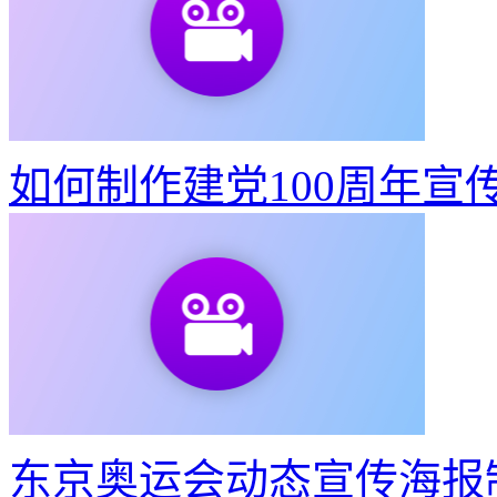
如何制作建党100周年宣
东京奥运会动态宣传海报