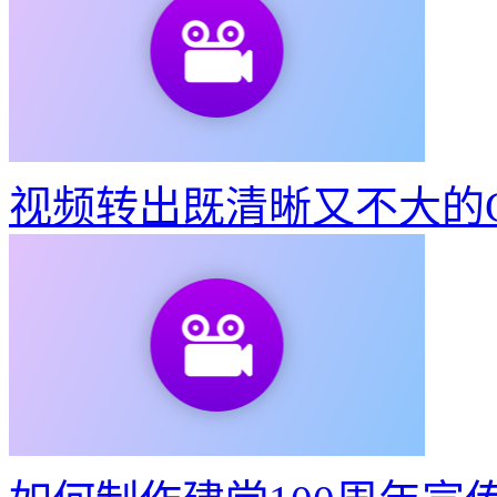
视频转出既清晰又不大的G