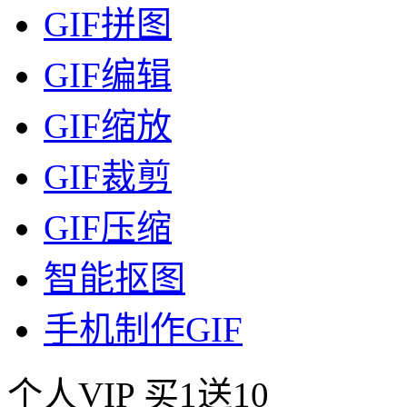
GIF拼图
GIF编辑
GIF缩放
GIF裁剪
GIF压缩
智能抠图
手机制作GIF
个人VIP
买1送10