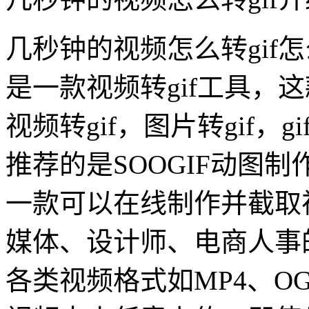
几秒钟的视频怎么转gif怎
是一款视频转gif工具，这
视频转gif，图片转gif，g
推荐的是SOOGIF动图制作
一款可以在线制作并截取
媒体、设计师、电商人事
各类视频格式如MP4、O