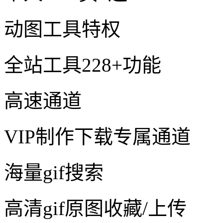
动图工具特权
全站工具228+功能
高速通道
VIP制作下载专属通道
海量gif搜索
高清gif原图收藏/上传