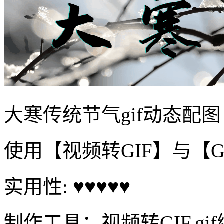
大寒传统节气gif动态配图
使用【视频转GIF】与【
实用性: ♥♥♥♥♥
制作工具：视频转GIF,gi