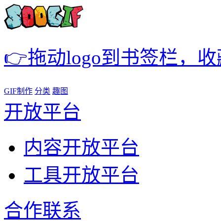
👉拖动logo到书签栏，
GIF制作
分类
趣图
开放平台
内容开放平台
工具开放平台
合作联系