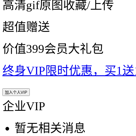
高清gif原图收藏/上传
超值赠送
价值399会员大礼包
终身VIP限时优惠，买1送10
加入个人VIP
企业VIP
暂无相关消息