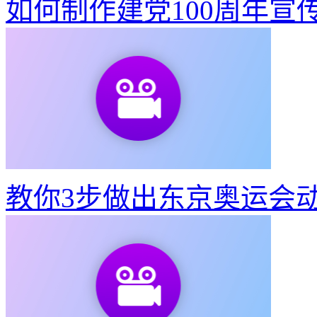
如何制作建党100周年宣