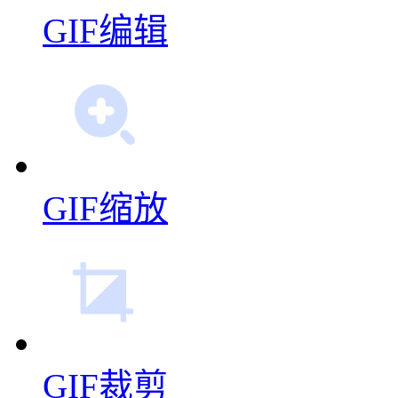
GIF拼图
GIF编辑