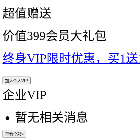
超值赠送
价值399会员大礼包
终身VIP限时优惠，买1送10
加入个人VIP
企业VIP
暂无相关消息
查看全部>