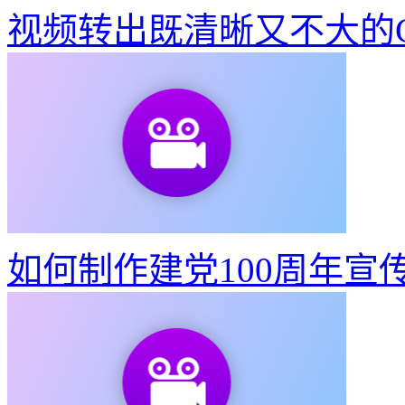
快速将视频转GIF动图
51
视频转出既清晰又不大的G