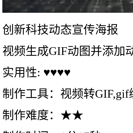
创新科技动态宣传海报
视频生成GIF动图并添加
实用性: ♥♥♥♥
制作工具：视频转GIF,gi
制作难度：★★