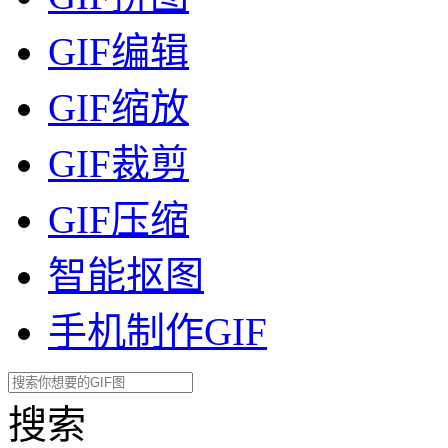
GIF编辑
GIF缩放
GIF裁剪
GIF压缩
智能抠图
手机制作GIF
搜索