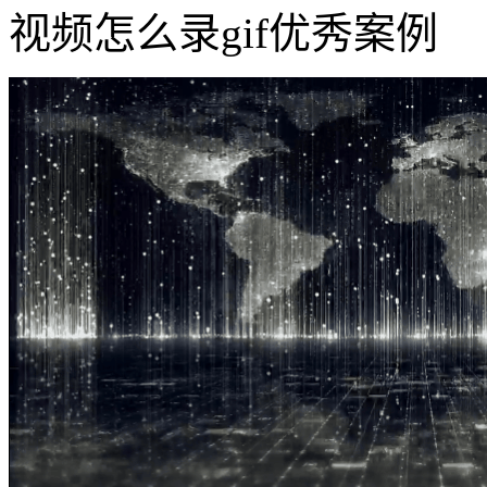
视频怎么录gif优秀案例