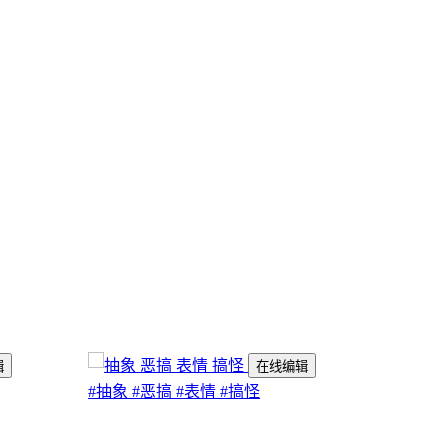
辑
在线编辑
#抽象
#恶搞
#表情
#搞怪