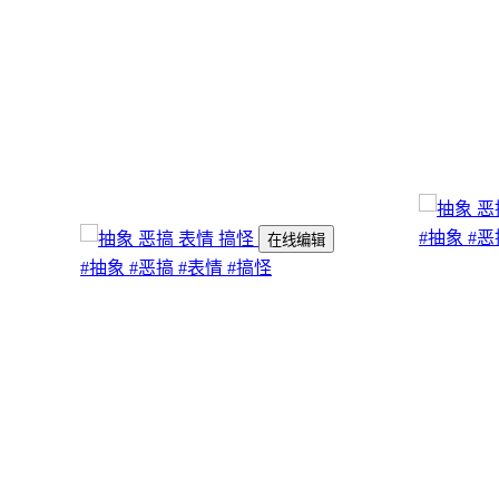
#抽象
#恶
在线编辑
#抽象
#恶搞
#表情
#搞怪