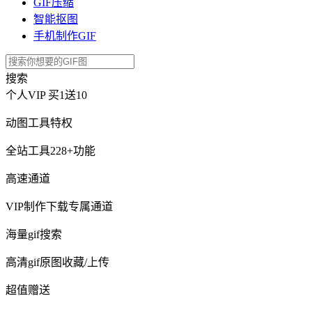
GIF压缩
智能抠图
手机制作GIF
搜索
个人VIP
买1送10
动图工具特权
全站工具228+功能
高速通道
VIP制作下载专属通道
海量gif搜索
高清gif原图收藏/上传
超值赠送