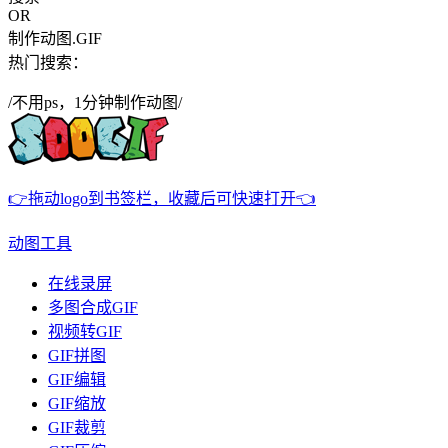
OR
制作动图.GIF
热门搜索：
/不用ps，1分钟制作动图/
👉拖动logo到书签栏，收藏后可快速打开👈
动图工具
在线录屏
多图合成GIF
视频转GIF
GIF拼图
GIF编辑
GIF缩放
GIF裁剪