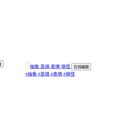
辑
在线编辑
#抽象
#恶搞
#表情
#搞怪