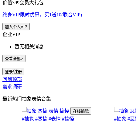
价值399会员大礼包
终身VIP限时优惠，买1送10(联合VIP)
加入个人VIP
企业VIP
暂无相关消息
查看全部>
登录/注册
回到顶部
需求调研
最新热门抽象表情合集
在线编辑
#抽象
#恶搞
#表情
#搞怪
#抽象
#恶