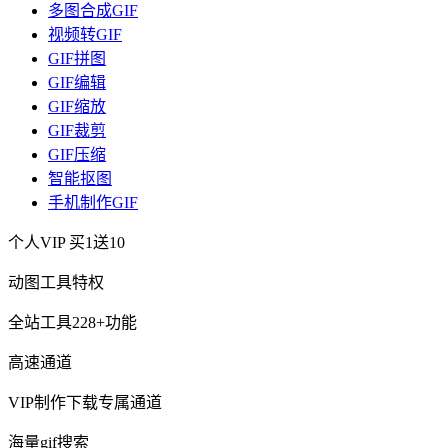
多图合成GIF
视频转GIF
GIF拼图
GIF编辑
GIF缩放
GIF裁剪
GIF压缩
智能抠图
手机制作GIF
个人VIP
买1送10
动图工具特权
全站工具228+功能
高速通道
VIP制作下载专属通道
海量gif搜索