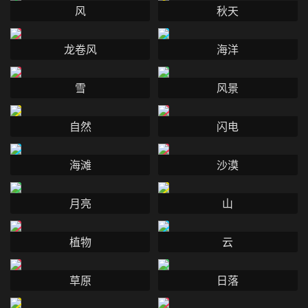
风
秋天
龙卷风
海洋
雪
风景
自然
闪电
海滩
沙漠
月亮
山
植物
云
草原
日落