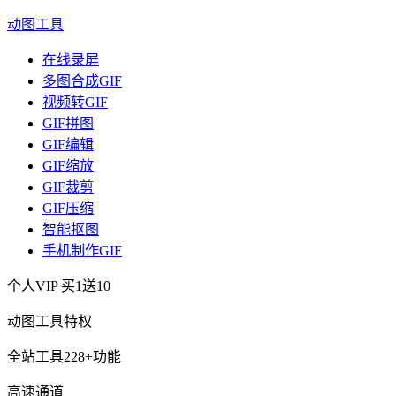
动图工具
在线录屏
多图合成GIF
视频转GIF
GIF拼图
GIF编辑
GIF缩放
GIF裁剪
GIF压缩
智能抠图
手机制作GIF
个人VIP
买1送10
动图工具特权
全站工具228+功能
高速通道