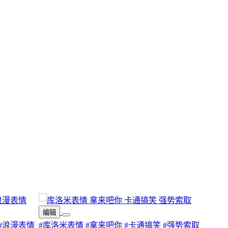
编辑
#浪漫表情
#库洛米表情
#拿来吧你
#卡通搞笑
#强势索取