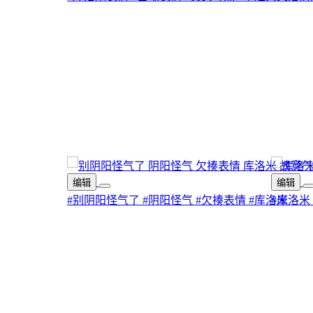
编辑
编辑
#别阴阳怪气了
#阴阳怪气
#欠揍表情
#库洛米
#库洛米