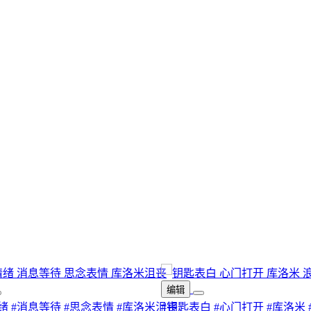
编辑
绪
#消息等待
#思念表情
#库洛米沮丧
#钥匙表白
#心门打开
#库洛米