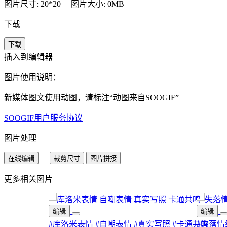
图片尺寸: 20*20
图片大小: 0MB
下载
下载
插入到编辑器
图片使用说明：
新媒体图文使用动图，请标注“
动图来自SOOGIF
”
SOOGIF用户服务协议
图片处理
在线编辑
裁剪尺寸
图片拼接
更多相关图片
编辑
编辑
#库洛米表情
#自嘲表情
#真实写照
#卡通共鸣
#失落情