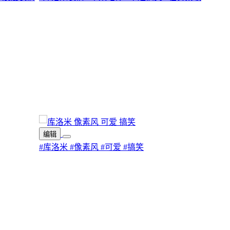
编辑
#库洛米
#像素风
#可爱
#搞笑