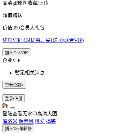
高清gif原图收藏/上传
超值赠送
价值399会员大礼包
终身VIP限时优惠，买1送10(联合VIP)
加入个人VIP
企业VIP
暂无相关消息
查看全部>
登录/注册
登陆查看无水印高清大图
库洛米
像素风
可爱
搞笑
插入135编辑器