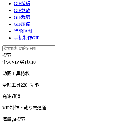
GIF编辑
GIF缩放
GIF裁剪
GIF压缩
智能抠图
手机制作GIF
搜索
个人VIP
买1送10
动图工具特权
全站工具228+功能
高速通道
VIP制作下载专属通道
海量gif搜索