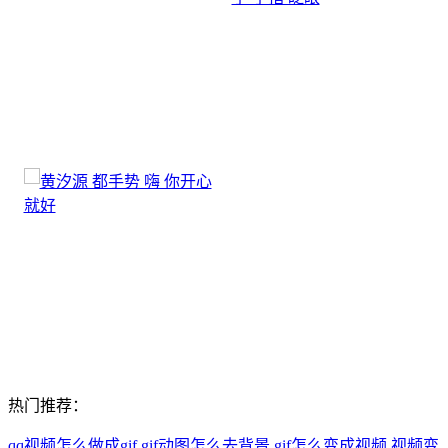
热门推荐：
qq视频怎么做成gif
gif动图怎么去背景
gif怎么变成视频
视频变