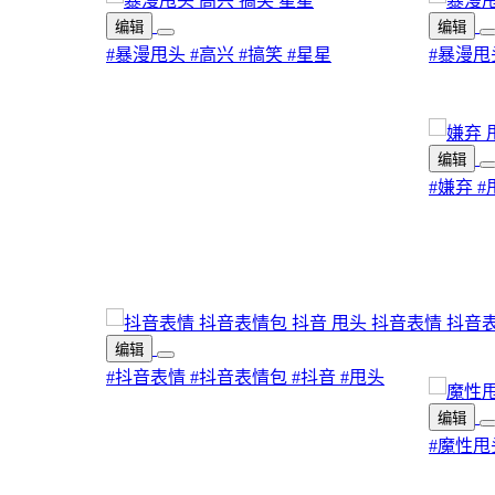
编辑
编辑
#暴漫甩头
#高兴
#搞笑
#星星
#暴漫甩
编辑
#嫌弃
#
编辑
#抖音表情
#抖音表情包
#抖音
#甩头
编辑
#魔性甩