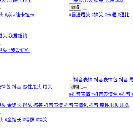
编辑
头
#崩
#瞎卡拉卡
#暴漫甩头
#搞笑
#卡通
#逗比
甩头
#我爱纽约
编辑
#抖音表情
#抖音表情包
#抖音
头
#金馆长
#得瑟
#搞笑