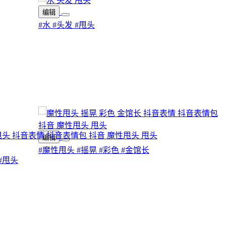
编辑
#水
#头发
#甩头
编辑
#魔性甩头
#摇晃
#彩色
#金馆长
#甩头