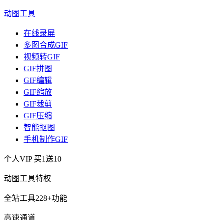
动图工具
在线录屏
多图合成GIF
视频转GIF
GIF拼图
GIF编辑
GIF缩放
GIF裁剪
GIF压缩
智能抠图
手机制作GIF
个人VIP
买1送10
动图工具特权
全站工具228+功能
高速通道