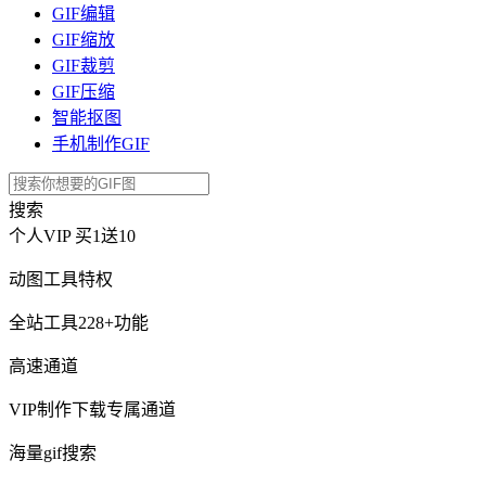
GIF编辑
GIF缩放
GIF裁剪
GIF压缩
智能抠图
手机制作GIF
搜索
个人VIP
买1送10
动图工具特权
全站工具228+功能
高速通道
VIP制作下载专属通道
海量gif搜索