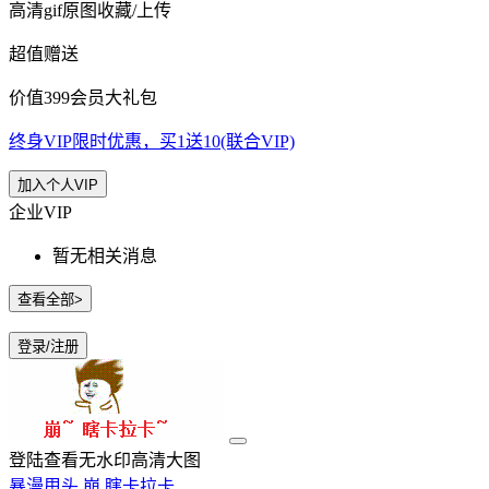
高清gif原图收藏/上传
超值赠送
价值399会员大礼包
终身VIP限时优惠，买1送10(联合VIP)
加入个人VIP
企业VIP
暂无相关消息
查看全部>
登录/注册
登陆查看无水印高清大图
暴漫甩头
崩
瞎卡拉卡