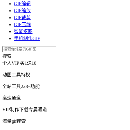
GIF编辑
GIF缩放
GIF裁剪
GIF压缩
智能抠图
手机制作GIF
搜索
个人VIP
买1送10
动图工具特权
全站工具228+功能
高速通道
VIP制作下载专属通道
海量gif搜索