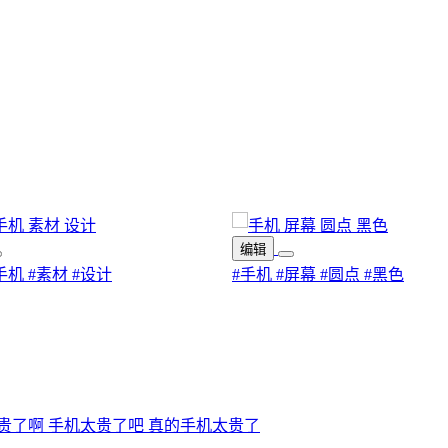
编辑
手机
#素材
#设计
#手机
#屏幕
#圆点
#黑色