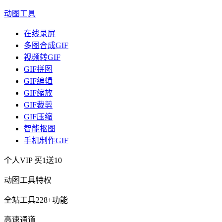
动图工具
在线录屏
多图合成GIF
视频转GIF
GIF拼图
GIF编辑
GIF缩放
GIF裁剪
GIF压缩
智能抠图
手机制作GIF
个人VIP
买1送10
动图工具特权
全站工具228+功能
高速通道