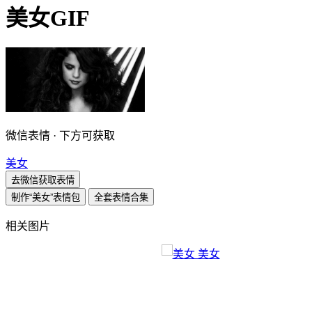
美女GIF
微信表情 · 下方可获取
美女
去微信获取表情
制作“美女”表情包
全套表情合集
相关图片