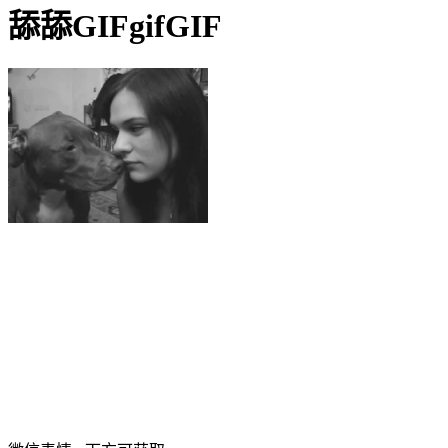
舔舔GIFgifGIF