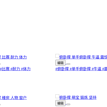
编辑
#比赛
#耐力
#体力
#俯卧撑
#单手俯卧撑
#牛逼
#
编辑