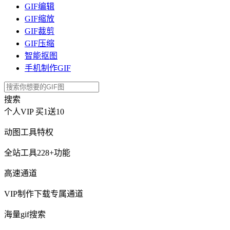
GIF编辑
GIF缩放
GIF裁剪
GIF压缩
智能抠图
手机制作GIF
搜索
个人VIP
买1送10
动图工具特权
全站工具228+功能
高速通道
VIP制作下载专属通道
海量gif搜索