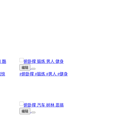
编辑
震惊
#俯卧撑
#锻炼
#男人
#健身
编辑