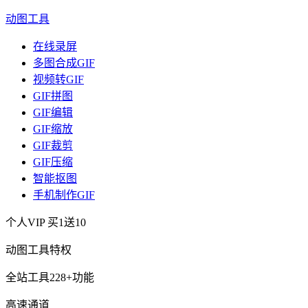
动图工具
在线录屏
多图合成GIF
视频转GIF
GIF拼图
GIF编辑
GIF缩放
GIF裁剪
GIF压缩
智能抠图
手机制作GIF
个人VIP
买1送10
动图工具特权
全站工具228+功能
高速通道