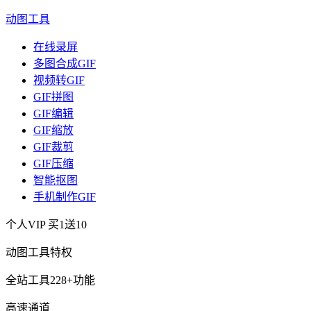
动图工具
在线录屏
多图合成GIF
视频转GIF
GIF拼图
GIF编辑
GIF缩放
GIF裁剪
GIF压缩
智能抠图
手机制作GIF
个人VIP
买1送10
动图工具特权
全站工具228+功能
高速通道