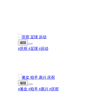
编辑
#庆祝
#足球
#运动
编辑
#美女
#拍手
#高兴
#庆祝