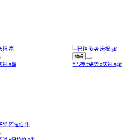
编辑
庆祝
#赢
#巴神
#姿势
#庆祝
#gif
子弹
#阿拉伯
#牛