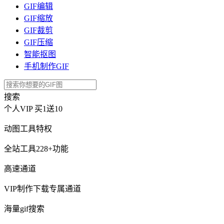
GIF编辑
GIF缩放
GIF裁剪
GIF压缩
智能抠图
手机制作GIF
搜索
个人VIP
买1送10
动图工具特权
全站工具228+功能
高速通道
VIP制作下载专属通道
海量gif搜索