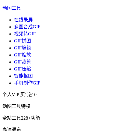
动图工具
在线录屏
多图合成GIF
视频转GIF
GIF拼图
GIF编辑
GIF缩放
GIF裁剪
GIF压缩
智能抠图
手机制作GIF
个人VIP
买1送10
动图工具特权
全站工具228+功能
高速通道