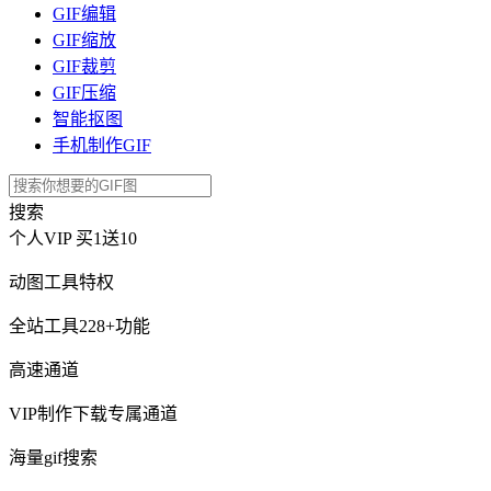
GIF编辑
GIF缩放
GIF裁剪
GIF压缩
智能抠图
手机制作GIF
搜索
个人VIP
买1送10
动图工具特权
全站工具228+功能
高速通道
VIP制作下载专属通道
海量gif搜索