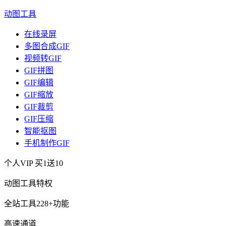
动图工具
在线录屏
多图合成GIF
视频转GIF
GIF拼图
GIF编辑
GIF缩放
GIF裁剪
GIF压缩
智能抠图
手机制作GIF
个人VIP
买1送10
动图工具特权
全站工具228+功能
高速通道