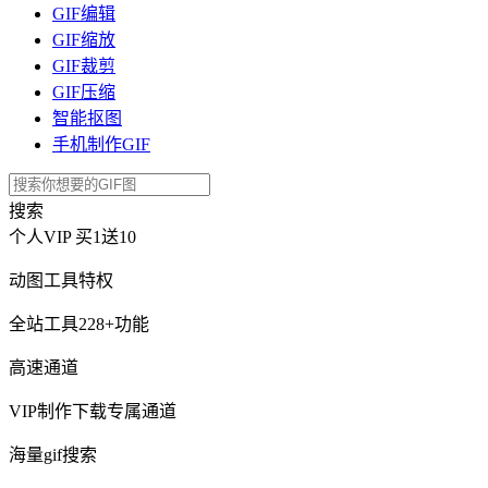
GIF编辑
GIF缩放
GIF裁剪
GIF压缩
智能抠图
手机制作GIF
搜索
个人VIP
买1送10
动图工具特权
全站工具228+功能
高速通道
VIP制作下载专属通道
海量gif搜索