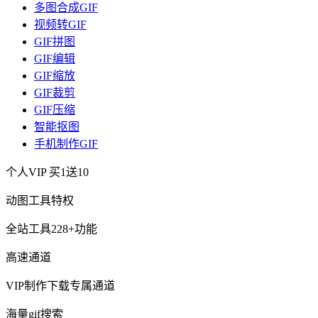
多图合成GIF
视频转GIF
GIF拼图
GIF编辑
GIF缩放
GIF裁剪
GIF压缩
智能抠图
手机制作GIF
个人VIP
买1送10
动图工具特权
全站工具228+功能
高速通道
VIP制作下载专属通道
海量gif搜索