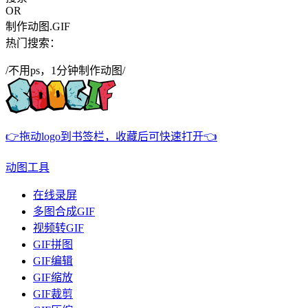
OR
制作动图.GIF
热门搜索：
/不用ps，1分钟制作动图/
👉拖动logo到书签栏，收藏后可快速打开👈
动图工具
在线录屏
多图合成GIF
视频转GIF
GIF拼图
GIF编辑
GIF缩放
GIF裁剪