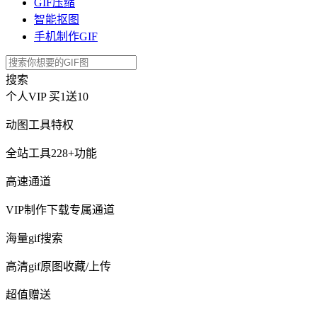
GIF压缩
智能抠图
手机制作GIF
搜索
个人VIP
买1送10
动图工具特权
全站工具228+功能
高速通道
VIP制作下载专属通道
海量gif搜索
高清gif原图收藏/上传
超值赠送