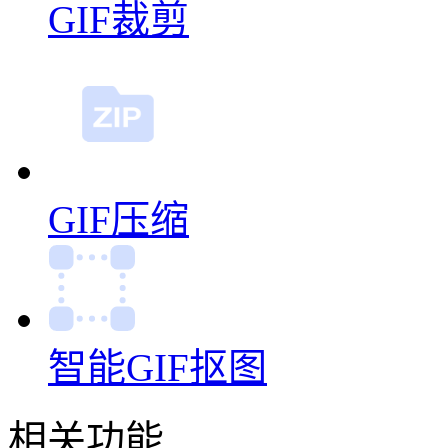
GIF压缩
智能GIF抠图
相关功能
mov透明通道怎么转换gif
视频转gifgif制作
视频 转 gif
视频 转gi
视频怎么做成动态壁纸
动态图gif怎么做
视频转gif怎么做成动
转gif做成动图怎么做
mac mp4转gif
视频转换成gif
视频怎么做gi