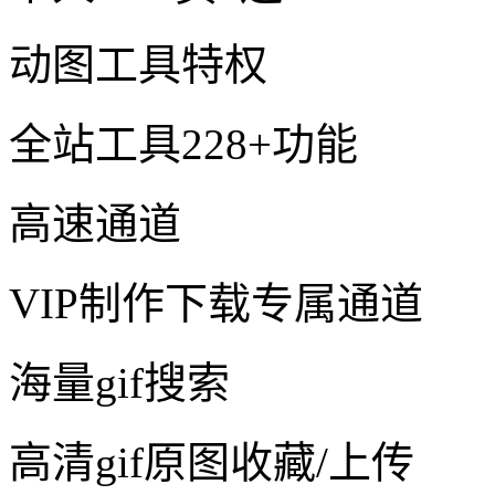
动图工具特权
全站工具228+功能
高速通道
VIP制作下载专属通道
海量gif搜索
高清gif原图收藏/上传