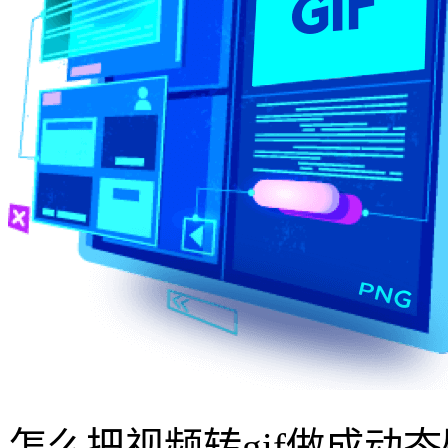
怎么把视频转gif做成动