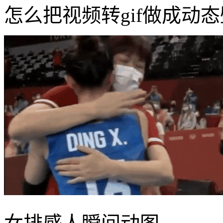
怎么把视频转gif做成动