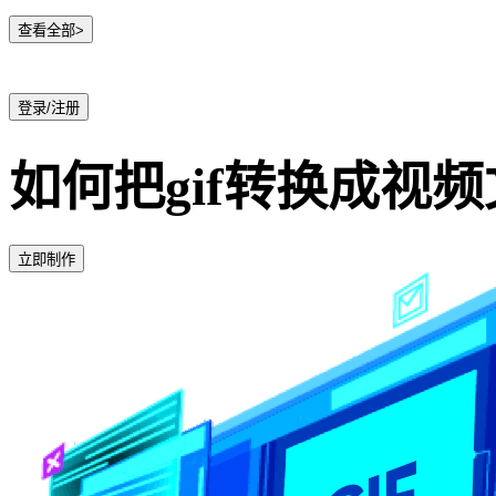
查看全部>
登录/注册
如何把gif转换成视
立即制作