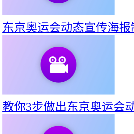
智能GIF抠图
相关功能
全景图转短视频
视频生成动图
视频转换为gif
怎么把视频变成
频转gif怎么做表情包
在线gif转mp4转换
视频转gif截取gif
ae导
频转gif转换gif在线转换
gifmaker
mp4转jpg
攻略答疑