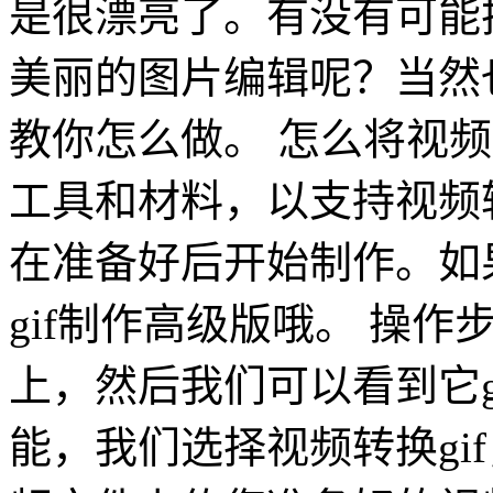
是很漂亮了。有没有可能把视
美丽的图片编辑呢？当然
教你怎么做。 怎么将视频
工具和材料，以支持视频转
在准备好后开始制作。如
gif制作高级版哦。 操
上，然后我们可以看到它g
能，我们选择视频转换gi