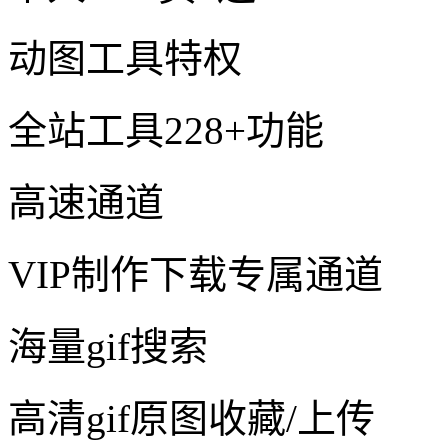
动图工具特权
全站工具228+功能
高速通道
VIP制作下载专属通道
海量gif搜索
高清gif原图收藏/上传