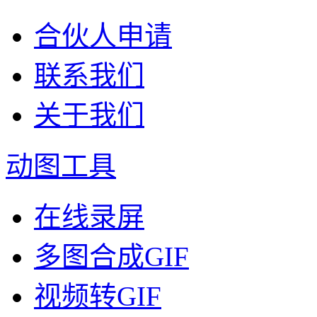
合伙人申请
联系我们
关于我们
动图工具
在线录屏
多图合成GIF
视频转GIF