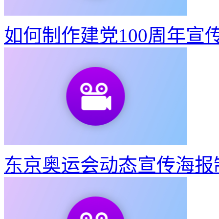
如何制作建党100周年宣
视频转出既清晰又不大的G