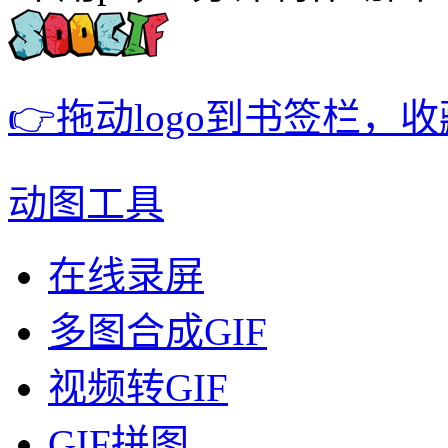
👉拖动logo到书签栏，
动图工具
在线录屏
多图合成GIF
视频转GIF
GIF拼图