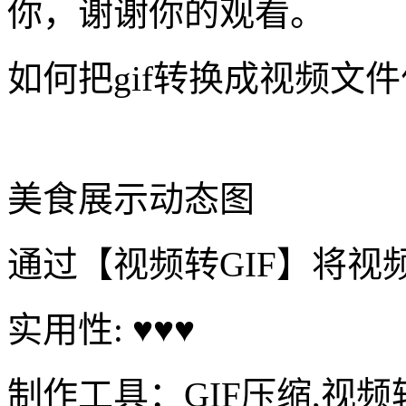
你，谢谢你的观看。
如何把gif转换成视频文