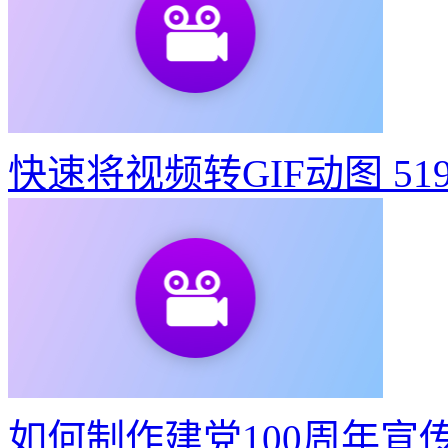
东京奥运会动态宣传海报
教你3步做出东京奥运会