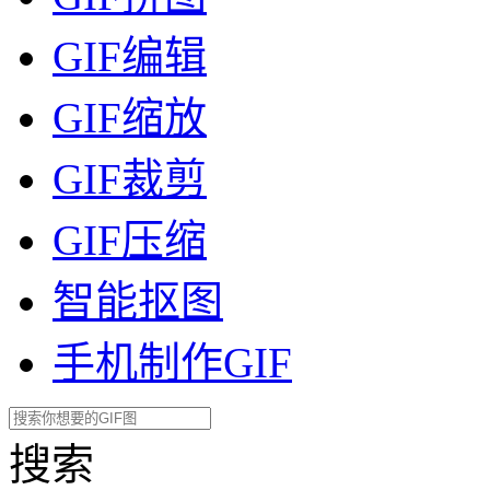
GIF编辑
GIF缩放
GIF裁剪
GIF压缩
智能抠图
手机制作GIF
搜索