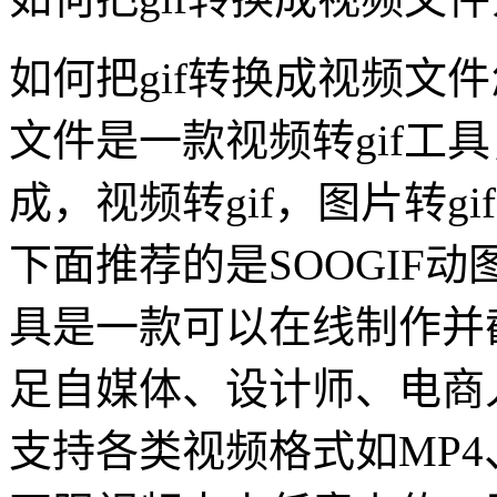
如何把gif转换成视频文件
文件是一款视频转gif工具
成，视频转gif，图片转gi
下面推荐的是SOOGIF动图
具是一款可以在线制作并
足自媒体、设计师、电商
支持各类视频格式如MP4