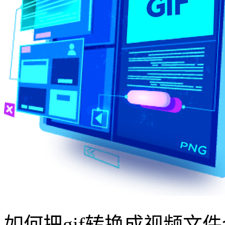
如何把gif转换成视频文