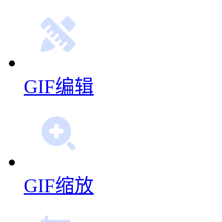
多图合成GIF
视频转GIF
GIF拼图