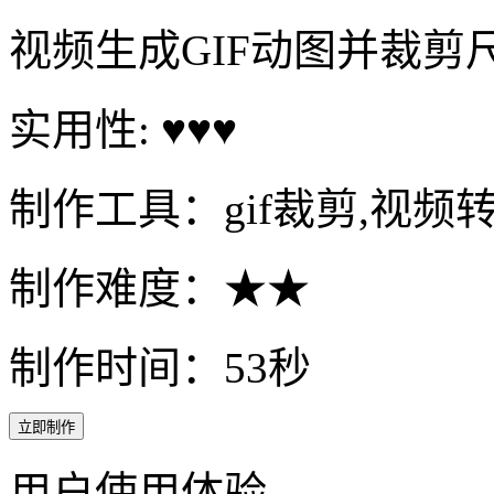
制作时间：35秒
立即制作
《扫黑风暴》动态宣传海