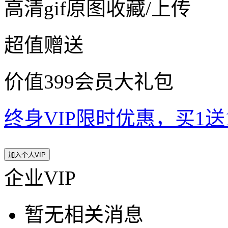
高清gif原图收藏/上传
超值赠送
价值399会员大礼包
终身VIP限时优惠，买1送10
加入个人VIP
企业VIP
暂无相关消息