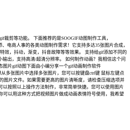
gif裁剪等功能。 下面推荐的是SOOGIF动图制作工具，
、设计师、电商人事的各类动图制作需求！它支持多达35张图片合成，
效，抖动，渐变，抖音故障等等效果。 支持给gif添加不同的
大小输出，支持高清/超清分辨率。 如何制作动画？我相信这个问
片gif动图下面由小编分享一个gif动画制作软件
果您想从多张图片中选择多张图片，您可以按键盘ctrl键 鼠标左键点
小的图片文件。如果需要更高的图片清晰度，请检查压缩选项并
伙伴，可以按照以上操作方法制作，非常简单快捷。您可以使用图片
画，你可以用这种方式把视频图片做成动画表情符号使用，我希望