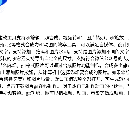
支持gif编辑，gif合成，视频转gif，图片转gif，gif缩放，
png/jpeg)等格式合成为gif动图的效率工具，可以满足自媒体
文字，支持添加二维码和图片水印。 支持给图片添加不同的文字特
各种形状的gif它还支持导出自定义的尺寸，支持符合微信公众号的
么麻烦。gif格式图片可以通过合成图片功能制作，合成多个静态图
gif图片制作。 点击添加图片按钮，从计算机中选择您想要合成的图片。如
（图片切换速度）和图片质量。默认压缩选项全部打开，可生成较
览效果，点击下载图片gif在线制作。 对于想自己制作动画的小
还支持视频转换。gif功能，你可以把视频、动画、电影等做成动