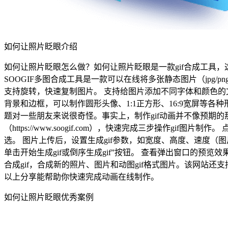
如何让照片眨眼介绍
如何让照片眨眼怎么做？如何让照片眨眼是一款gif合成工具，这款工具
SOOGIF多图合成工具是一款可以在线将多张静态图片（jpg/
支持旋转，快速复制图片。 支持给图片添加不同字体和颜色的
背景和边框，可以制作圆形头像、1:1正方形、16:9宽屏等
题对一些朋友来说很奇怪。事实上，制作gif动画并不像预期的那
（https://www.soogif.com），快速完成三步操作
选。 图片上传后，设置生成gif参数，如宽度、高度、速度
单击开始生成gif或倒序生成gif”按钮。 查看弹出窗口的预
合成gif，合成新的照片、图片和动图gif格式图片。该网站
以上分享能帮助你快速完成动画在线制作。
如何让照片眨眼优秀案例