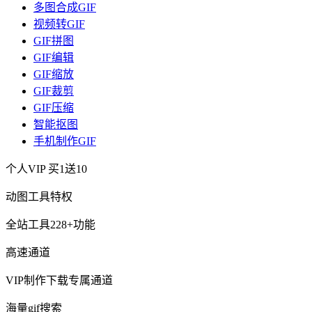
多图合成GIF
视频转GIF
GIF拼图
GIF编辑
GIF缩放
GIF裁剪
GIF压缩
智能抠图
手机制作GIF
个人VIP
买1送10
动图工具特权
全站工具228+功能
高速通道
VIP制作下载专属通道
海量gif搜索