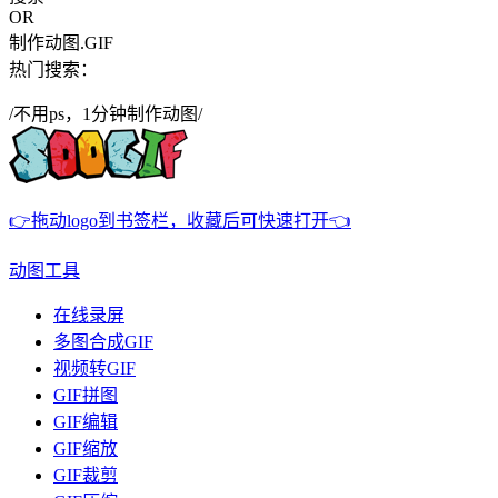
OR
制作动图.GIF
热门搜索：
/不用ps，1分钟制作动图/
👉拖动logo到书签栏，收藏后可快速打开👈
动图工具
在线录屏
多图合成GIF
视频转GIF
GIF拼图
GIF编辑
GIF缩放
GIF裁剪