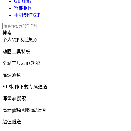
GIF压缩
智能抠图
手机制作GIF
搜索
个人VIP
买1送10
动图工具特权
全站工具228+功能
高速通道
VIP制作下载专属通道
海量gif搜索
高清gif原图收藏/上传
超值赠送