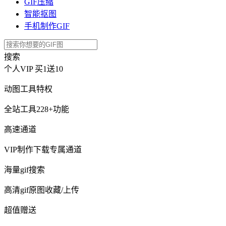
GIF压缩
智能抠图
手机制作GIF
搜索
个人VIP
买1送10
动图工具特权
全站工具228+功能
高速通道
VIP制作下载专属通道
海量gif搜索
高清gif原图收藏/上传
超值赠送