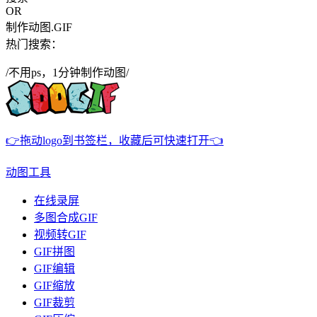
OR
制作动图.GIF
热门搜索：
/不用ps，1分钟制作动图/
👉拖动logo到书签栏，收藏后可快速打开👈
动图工具
在线录屏
多图合成GIF
视频转GIF
GIF拼图
GIF编辑
GIF缩放
GIF裁剪