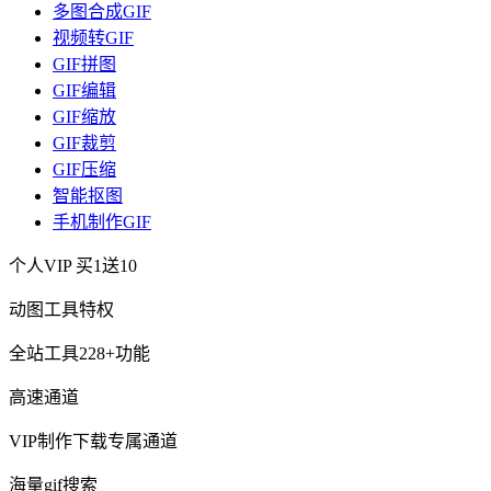
多图合成GIF
视频转GIF
GIF拼图
GIF编辑
GIF缩放
GIF裁剪
GIF压缩
智能抠图
手机制作GIF
个人VIP
买1送10
动图工具特权
全站工具228+功能
高速通道
VIP制作下载专属通道
海量gif搜索