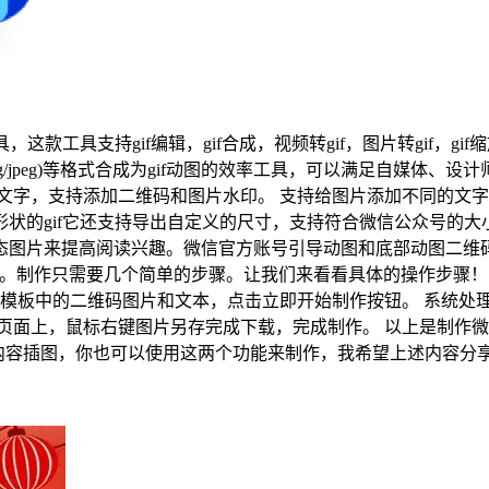
工具支持gif编辑，gif合成，视频转gif，图片转gif，gif
png/jpeg)等格式合成为gif动图的效率工具，可以满足自媒体
文字，支持添加二维码和图片水印。 支持给图片添加不同的文字特
各种形状的gif它还支持导出自定义的尺寸，支持符合微信公众号的
图片来提高阅读兴趣。微信官方账号引导动图和底部动图二维码
小编可以认真学习。制作只需要几个简单的步骤。让我们来看看具体的操作
改模板中的二维码图片和文本，点击立即开始制作按钮。 系统处
页面上，鼠标右键图片另存完成下载，完成制作。 以上是制作
想制作内容插图，你也可以使用这两个功能来制作，我希望上述内容