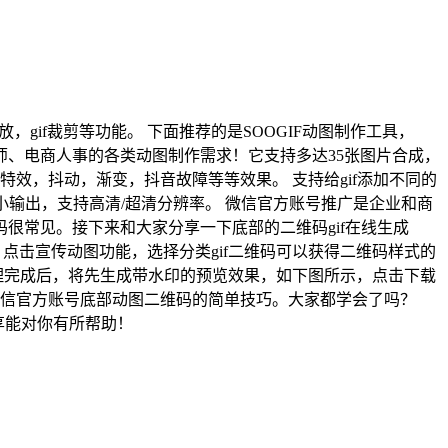
缩放，gif裁剪等功能。 下面推荐的是SOOGIF动图制作工具，
、设计师、电商人事的各类动图制作需求！它支持多达35张图片合成，
效，抖动，渐变，抖音故障等等效果。 支持给gif添加不同的
大小输出，支持高清/超清分辨率。 微信官方账号推广是企业和商
很常见。接下来和大家分享一下底部的二维码gif在线生成
步骤！ 点击宣传动图功能，选择分类gif二维码可以获得二维码样式的
理完成后，将先生成带水印的预览效果，如下图所示，点击下载
微信官方账号底部动图二维码的简单技巧。大家都学会了吗？
分享能对你有所帮助！