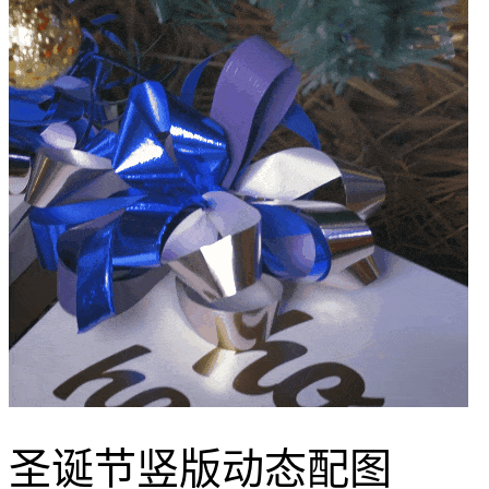
圣诞节竖版动态配图