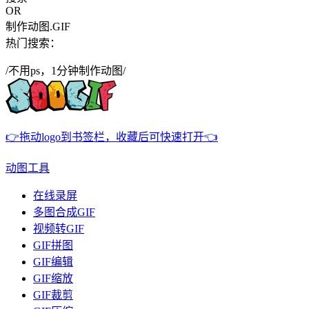
OR
制作动图.GIF
热门搜索：
/不用ps，1分钟制作动图/
👉拖动logo到书签栏，收藏后可快速打开👈
动图工具
在线录屏
多图合成GIF
视频转GIF
GIF拼图
GIF编辑
GIF缩放
GIF裁剪