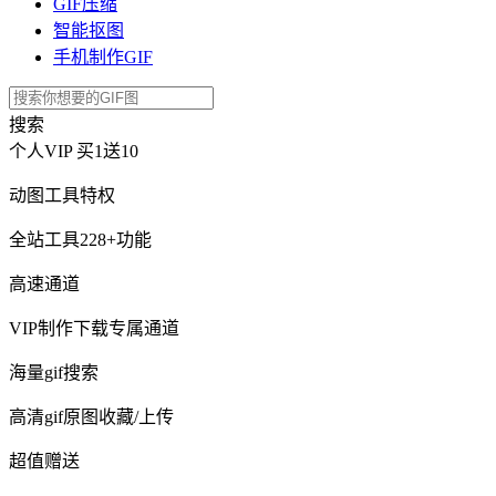
GIF压缩
智能抠图
手机制作GIF
搜索
个人VIP
买1送10
动图工具特权
全站工具228+功能
高速通道
VIP制作下载专属通道
海量gif搜索
高清gif原图收藏/上传
超值赠送