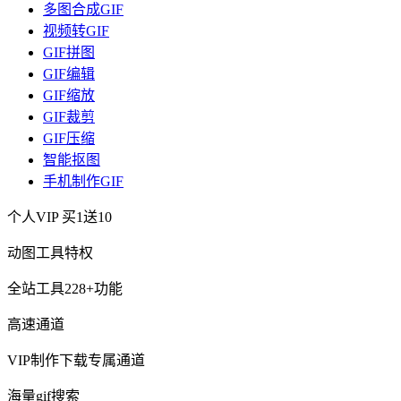
多图合成GIF
视频转GIF
GIF拼图
GIF编辑
GIF缩放
GIF裁剪
GIF压缩
智能抠图
手机制作GIF
个人VIP
买1送10
动图工具特权
全站工具228+功能
高速通道
VIP制作下载专属通道
海量gif搜索