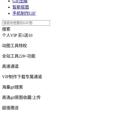
GIF压缩
智能抠图
手机制作GIF
搜索
个人VIP
买1送10
动图工具特权
全站工具228+功能
高速通道
VIP制作下载专属通道
海量gif搜索
高清gif原图收藏/上传
超值赠送