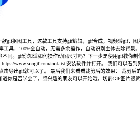
gif抠图工具，这款工具支持gif编辑，gif合成，视频转gif，图片
效率工具，100%全自动，无需多余操作，自动识别主体去除背
同。gif你知道如何操作动图尺寸吗？下一步是使用gif教你制作
//www.soogif.com/tool-list 安装软件并打开。 我
导出gif就可以了。 最后我们来看看裁剪后的效果： 裁剪后的g
道你是否学会了，感兴趣的朋友可以开始哦，切割GIF图片很简