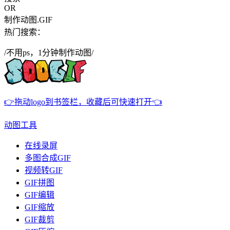
OR
制作动图.GIF
热门搜索：
/不用ps，1分钟制作动图/
👉拖动logo到书签栏，收藏后可快速打开👈
动图工具
在线录屏
多图合成GIF
视频转GIF
GIF拼图
GIF编辑
GIF缩放
GIF裁剪