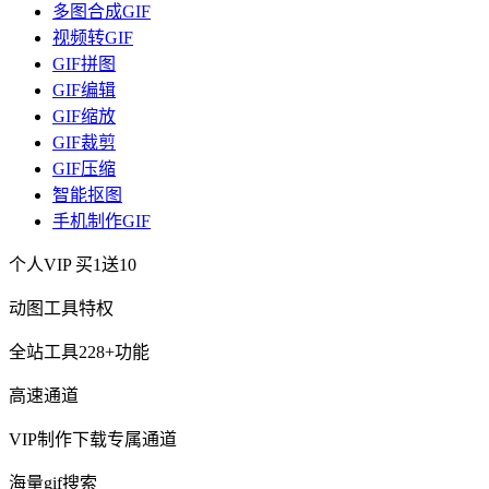
多图合成GIF
视频转GIF
GIF拼图
GIF编辑
GIF缩放
GIF裁剪
GIF压缩
智能抠图
手机制作GIF
个人VIP
买1送10
动图工具特权
全站工具228+功能
高速通道
VIP制作下载专属通道
海量gif搜索