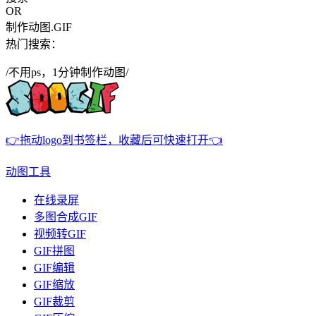
OR
制作动图.GIF
热门搜索：
/不用ps，1分钟制作动图/
👉拖动logo到书签栏，收藏后可快速打开👈
动图工具
在线录屏
多图合成GIF
视频转GIF
GIF拼图
GIF编辑
GIF缩放
GIF裁剪