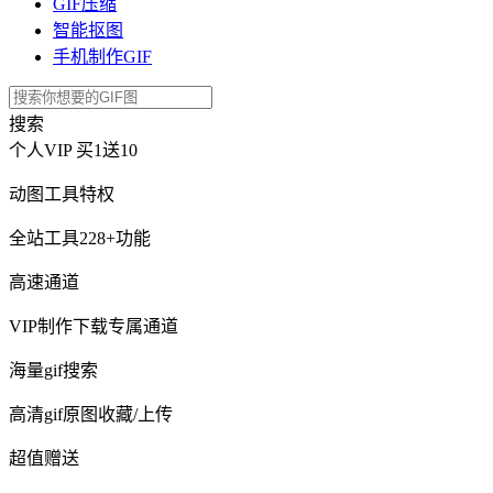
GIF压缩
智能抠图
手机制作GIF
搜索
个人VIP
买1送10
动图工具特权
全站工具228+功能
高速通道
VIP制作下载专属通道
海量gif搜索
高清gif原图收藏/上传
超值赠送