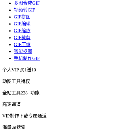
多图合成GIF
视频转GIF
GIF拼图
GIF编辑
GIF缩放
GIF裁剪
GIF压缩
智能抠图
手机制作GIF
个人VIP
买1送10
动图工具特权
全站工具228+功能
高速通道
VIP制作下载专属通道
海量gif搜索