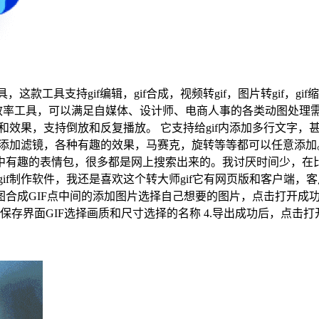
，这款工具支持gif编辑，gif合成，视频转gif，图片转gif，gi
的效率工具，可以满足自媒体、设计师、电商人事的各类动图处理需求
放速度和效果，支持倒放和反复播放。 它支持给gif内添加多行文字
态图添加滤镜，各种有趣的效果，马赛克，旋转等等都可以任意添
中有趣的表情包，很多都是网上搜索出来的。我讨厌时间少，在
if制作软件，我还是喜欢这个转大师gif它有网页版和客户端，
图合成GIF点中间的添加图片选择自己想要的图片，点击打开成功
编辑保存界面GIF选择画质和尺寸选择的名称 4.导出成功后，点击