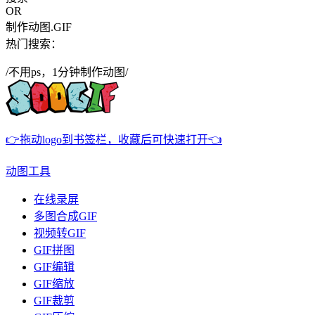
OR
制作动图.GIF
热门搜索：
/不用ps，1分钟制作动图/
👉拖动logo到书签栏，收藏后可快速打开👈
动图工具
在线录屏
多图合成GIF
视频转GIF
GIF拼图
GIF编辑
GIF缩放
GIF裁剪