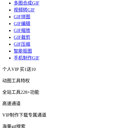
多图合成GIF
视频转GIF
GIF拼图
GIF编辑
GIF缩放
GIF裁剪
GIF压缩
智能抠图
手机制作GIF
个人VIP
买1送10
动图工具特权
全站工具228+功能
高速通道
VIP制作下载专属通道
海量gif搜索