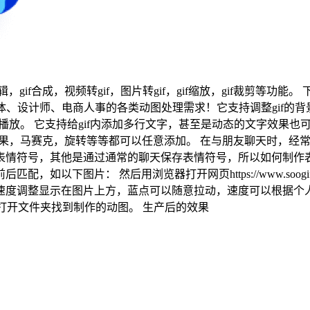
辑，gif合成，视频转gif，图片转gif，gif缩放，gif裁剪等功
、设计师、电商人事的各类动图处理需求！它支持调整gif的背景颜色
播放。 它支持给gif内添加多行文字，甚至是动态的文字效果也
的效果，马赛克，旋转等等都可以任意添加。 在与朋友聊天时，
表情符号，其他是通过通常的聊天保存表情符号，所以如何制作表
以下图片： 然后用浏览器打开网页https://www.soogif.
速度调整显示在图片上方，蓝点可以随意拉动，速度可以根据个人需
击打开文件夹找到制作的动图。 生产后的效果