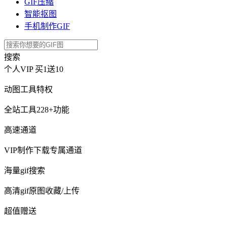
GIF压缩
智能抠图
手机制作GIF
搜索
个人VIP
买1送10
动图工具特权
全站工具228+功能
高速通道
VIP制作下载专属通道
海量gif搜索
高清gif原图收藏/上传
超值赠送