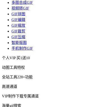
多图合成GIF
视频转GIF
GIF拼图
GIF编辑
GIF缩放
GIF裁剪
GIF压缩
智能抠图
手机制作GIF
个人VIP
买1送10
动图工具特权
全站工具228+功能
高速通道
VIP制作下载专属通道
海量gif搜索