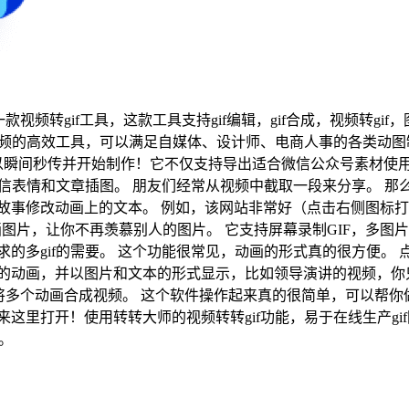
视频转gif工具，这款工具支持gif编辑，gif合成，视频转gif，图
取视频的高效工具，可以满足自媒体、设计师、电商人事的各类动图
瞬间秒传并开始制作！它不仅支持导出适合微信公众号素材使用的
微信表情和文章插图。 朋友们经常从视频中截取一段来分享。 那
故事修改动画上的文本。 例如，该网站非常好（点击右侧图标打
图片，让你不再羡慕别人的图片。 它支持屏幕录制GIF，多图片到
的多gif的需要。 这个功能很常见，动画的形式真的很方便。
钟的动画，并以图片和文本的形式显示，比如领导演讲的视频，你
将多个动画合成视频。 这个软件操作起来真的很简单，可以帮你做
里打开！使用转转大师的视频转转gif功能，易于在线生产gif图
用。