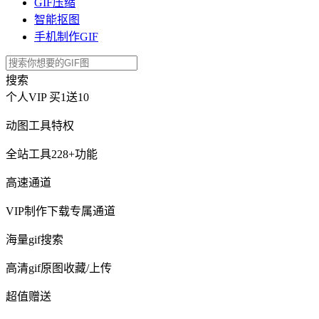
GIF压缩
智能抠图
手机制作GIF
搜索
个人VIP
买1送10
动图工具特权
全站工具228+功能
高速通道
VIP制作下载专属通道
海量gif搜索
高清gif原图收藏/上传
超值赠送