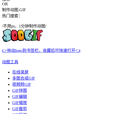
OR
制作动图.GIF
热门搜索：
/不用ps，1分钟制作动图/
👉拖动logo到书签栏，收藏后可快速打开👈
动图工具
在线录屏
多图合成GIF
视频转GIF
GIF拼图
GIF编辑
GIF缩放
GIF裁剪