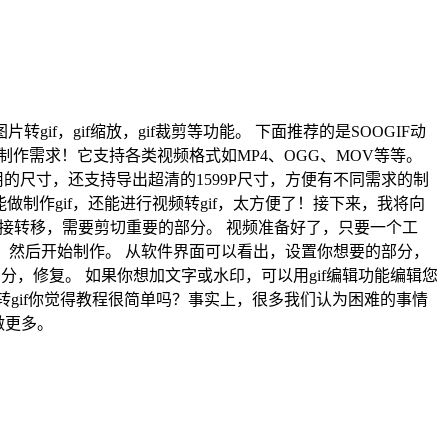
片转gif，gif缩放，gif裁剪等功能。 下面推荐的是SOOGIF动
制作需求！它支持各类视频格式如MP4、OGG、MOV等等。
尺寸，还支持导出超清的1599P尺寸，方便有不同需求的制
能做制作gif，还能进行视频转gif，太方便了！接下来，我将向
直接转移，需要剪切重要的部分。 视频准备好了，只要一个工
的视频上传到界面，然后开始制作。 从软件界面可以看出，设置你想要的部分，
的部分，修复。 如果你想加文字或水印，可以用gif编辑功能编辑您
频转gif你觉得教程很简单吗？事实上，很多我们认为困难的事情
做更多。