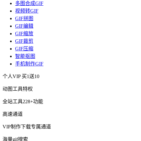
多图合成GIF
视频转GIF
GIF拼图
GIF编辑
GIF缩放
GIF裁剪
GIF压缩
智能抠图
手机制作GIF
个人VIP
买1送10
动图工具特权
全站工具228+功能
高速通道
VIP制作下载专属通道
海量gif搜索