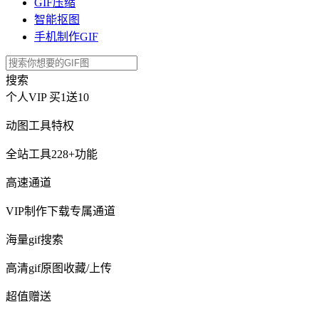
GIF压缩
智能抠图
手机制作GIF
搜索
个人VIP
买1送10
动图工具特权
全站工具228+功能
高速通道
VIP制作下载专属通道
海量gif搜索
高清gif原图收藏/上传
超值赠送