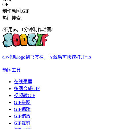
OR
制作动图.GIF
热门搜索：
/不用ps，1分钟制作动图/
👉拖动logo到书签栏，收藏后可快速打开👈
动图工具
在线录屏
多图合成GIF
视频转GIF
GIF拼图
GIF编辑
GIF缩放
GIF裁剪