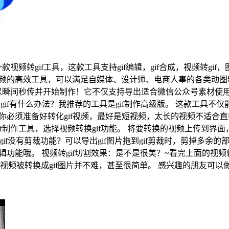
视频转gif工具，这款工具支持gif编辑，gif合成，视频转gif，图
取视频的高效工具，可以满足自媒体、设计师、电商人事的各类动图
瞬间秒传并开始制作！它不仅支持导出适合微信公众号素材使用的
gif有什么办法？我推荐的工具是gif制作高级版。 这款工具不仅
，你必须准备好转化gif视频，最好是短视频，太长的视频不适合
/tool-list打开gif制作工具，选择视频转换gif功能。 将要转换
个gif没有剪裁功能？可以导出gif图片拖到gif剪裁时，剪掉多余
辑功能哦。 视频转gif切割效果：是不是很美？~看完上面的视
视频被转换成gif图片并不难，甚至很简单。 感兴趣的朋友可以