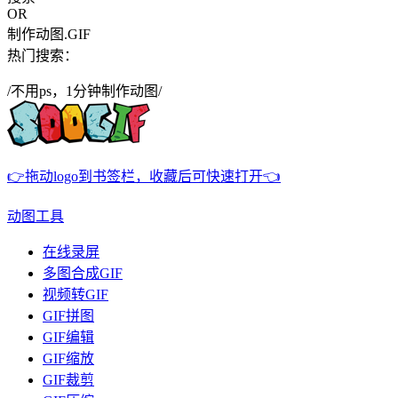
OR
制作动图.GIF
热门搜索：
/不用ps，1分钟制作动图/
👉拖动logo到书签栏，收藏后可快速打开👈
动图工具
在线录屏
多图合成GIF
视频转GIF
GIF拼图
GIF编辑
GIF缩放
GIF裁剪