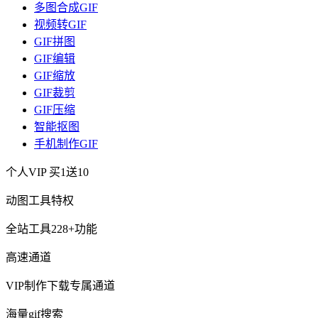
多图合成GIF
视频转GIF
GIF拼图
GIF编辑
GIF缩放
GIF裁剪
GIF压缩
智能抠图
手机制作GIF
个人VIP
买1送10
动图工具特权
全站工具228+功能
高速通道
VIP制作下载专属通道
海量gif搜索