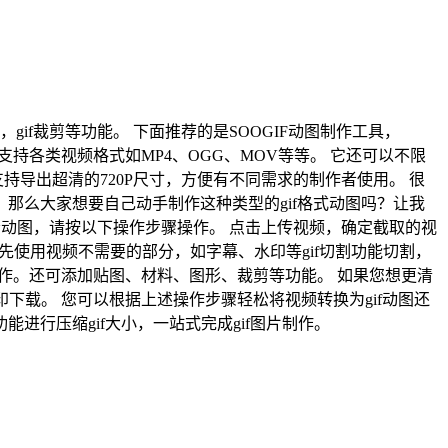
缩放，gif裁剪等功能。 下面推荐的是SOOGIF动图制作工具，
持各类视频格式如MP4、OGG、MOV等等。 它还可以不限
导出超清的720P尺寸，方便有不同需求的制作者使用。 很
那么大家想要自己动手制作这种类型的gif格式动图吗？让我
在线制作会动图，请按以下操作步骤操作。 点击上传视频，确定截取的视
首先使用视频不需要的部分，如字幕、水印等gif切割功能切割，
操作。还可添加贴图、材料、图形、裁剪等功能。 如果您想更清
下载。 您可以根据上述操作步骤轻松将视频转换为gif动图还
行压缩gif大小，一站式完成gif图片制作。