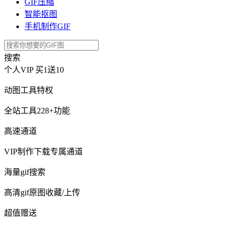
GIF压缩
智能抠图
手机制作GIF
搜索
个人VIP
买1送10
动图工具特权
全站工具228+功能
高速通道
VIP制作下载专属通道
海量gif搜索
高清gif原图收藏/上传
超值赠送