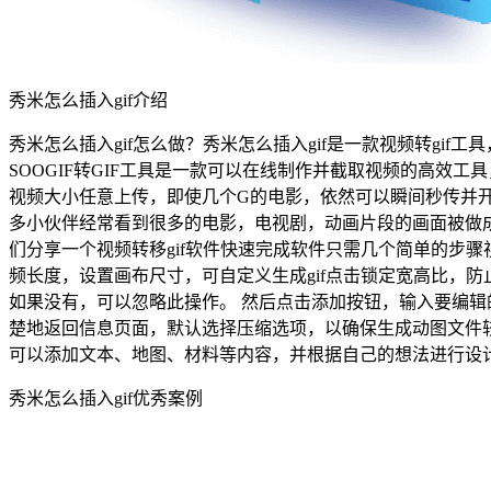
秀米怎么插入gif介绍
秀米怎么插入gif怎么做？秀米怎么插入gif是一款视频转gif工具，
SOOGIF转GIF工具是一款可以在线制作并截取视频的高效
视频大小任意上传，即使几个G的电影，依然可以瞬间秒传并开
多小伙伴经常看到很多的电影，电视剧，动画片段的画面被做成
们分享一个视频转移gif软件快速完成软件只需几个简单的步骤视频转g
频长度，设置画布尺寸，可自定义生成gif点击锁定宽高比，防
如果没有，可以忽略此操作。 然后点击添加按钮，输入要编辑
楚地返回信息页面，默认选择压缩选项，以确保生成动图文件较小
可以添加文本、地图、材料等内容，并根据自己的想法进行设计
秀米怎么插入gif优秀案例
牛气满满的哥哥综艺gif动图