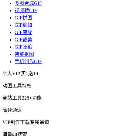
多图合成GIF
视频转GIF
GIF拼图
GIF编辑
GIF缩放
GIF裁剪
GIF压缩
智能抠图
手机制作GIF
个人VIP
买1送10
动图工具特权
全站工具228+功能
高速通道
VIP制作下载专属通道
海量gif搜索