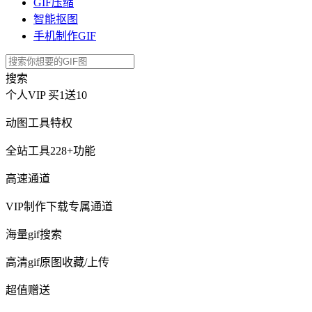
GIF压缩
智能抠图
手机制作GIF
搜索
个人VIP
买1送10
动图工具特权
全站工具228+功能
高速通道
VIP制作下载专属通道
海量gif搜索
高清gif原图收藏/上传
超值赠送