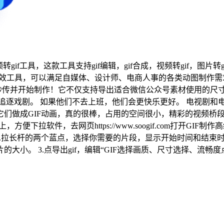
频转gif工具，这款工具支持gif编辑，gif合成，视频转gif，图片转
的高效工具，可以满足自媒体、设计师、电商人事的各类动图制作需求
传并开始制作！它不仅支持导出适合微信公众号素材使用的尺寸，
追逐戏剧。 如果他们不去上班，他们会更快乐更好。 电视剧和
们做成GIF动画，真的很棒，占用的空间很小，精彩的视频桥段
便下拉软件，去网页https://www.soogif.com打开G
。 2.拉长杆的两个蓝点，选择你需要的片段，显示开始时间和结
小。 3.点导出gif，编辑“GIF选择画质、尺寸选择、流畅