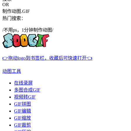
OR
制作动图.GIF
热门搜索：
/不用ps，1分钟制作动图/
👉拖动logo到书签栏，收藏后可快速打开👈
动图工具
在线录屏
多图合成GIF
视频转GIF
GIF拼图
GIF编辑
GIF缩放
GIF裁剪