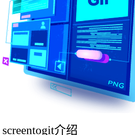
screentogit介绍