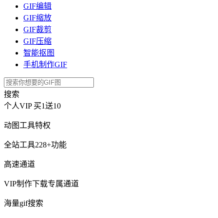
GIF编辑
GIF缩放
GIF裁剪
GIF压缩
智能抠图
手机制作GIF
搜索
个人VIP
买1送10
动图工具特权
全站工具228+功能
高速通道
VIP制作下载专属通道
海量gif搜索