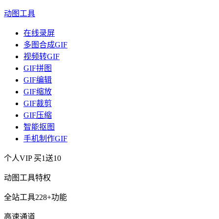
动图工具
在线录屏
多图合成GIF
视频转GIF
GIF拼图
GIF编辑
GIF缩放
GIF裁剪
GIF压缩
智能抠图
手机制作GIF
个人VIP
买1送10
动图工具特权
全站工具228+功能
高速通道