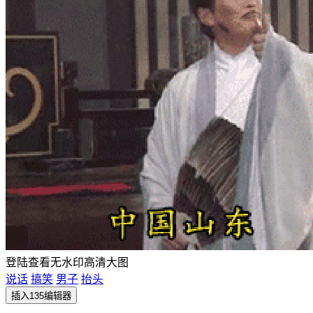
登陆查看无水印高清大图
说话
搞笑
男子
抬头
插入135编辑器