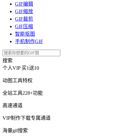
GIF编辑
GIF缩放
GIF裁剪
GIF压缩
智能抠图
手机制作GIF
搜索
个人VIP
买1送10
动图工具特权
全站工具228+功能
高速通道
VIP制作下载专属通道
海量gif搜索