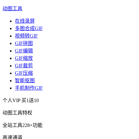
动图工具
在线录屏
多图合成GIF
视频转GIF
GIF拼图
GIF编辑
GIF缩放
GIF裁剪
GIF压缩
智能抠图
手机制作GIF
个人VIP
买1送10
动图工具特权
全站工具228+功能
高速通道