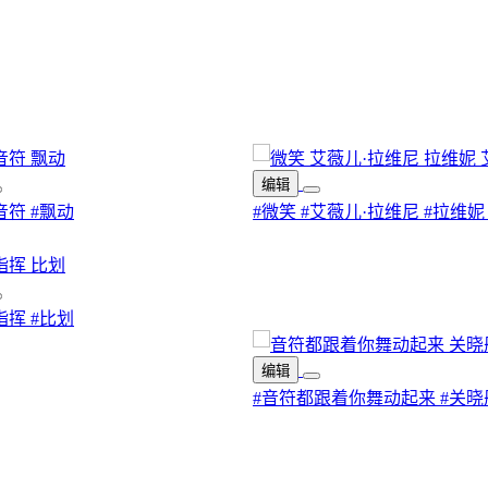
编辑
音符
#飘动
#微笑
#艾薇儿·拉维尼
#拉维妮
指挥
#比划
编辑
#音符都跟着你舞动起来
#关晓