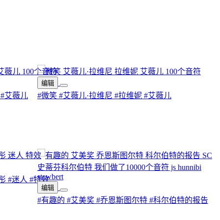
编辑
#艾薇儿
#微笑
#艾薇儿·拉维尼
#拉维妮
#艾薇儿
彤
#迷人
#特效
编辑
#有趣的
#艾美奖
#乔恩斯图尔特
#科尔伯特的报告