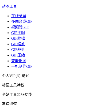
动图工具
在线录屏
多图合成GIF
视频转GIF
GIF拼图
GIF编辑
GIF缩放
GIF裁剪
GIF压缩
智能抠图
手机制作GIF
个人VIP
买1送10
动图工具特权
全站工具228+功能
高速通道