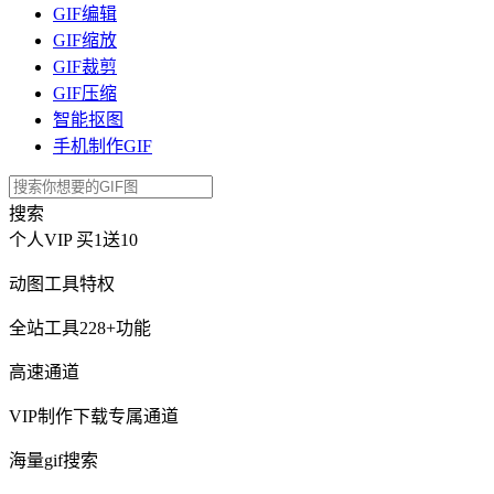
GIF编辑
GIF缩放
GIF裁剪
GIF压缩
智能抠图
手机制作GIF
搜索
个人VIP
买1送10
动图工具特权
全站工具228+功能
高速通道
VIP制作下载专属通道
海量gif搜索