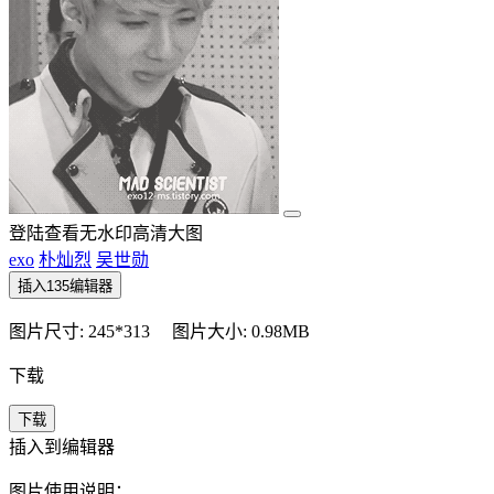
登陆查看无水印高清大图
exo
朴灿烈
吴世勋
插入135编辑器
图片尺寸: 245*313
图片大小: 0.98MB
下载
下载
插入到编辑器
图片使用说明：