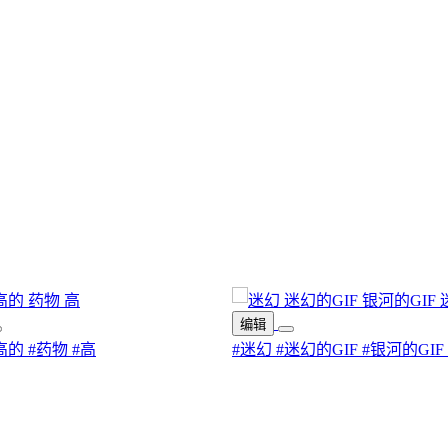
编辑
高的
#药物
#高
#迷幻
#迷幻的GIF
#银河的GIF