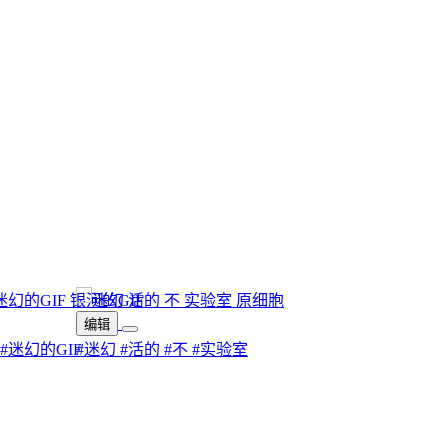
编辑
#迷幻的GIF
#迷幻
#活的
#不
#实验室