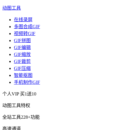
动图工具
在线录屏
多图合成GIF
视频转GIF
GIF拼图
GIF编辑
GIF缩放
GIF裁剪
GIF压缩
智能抠图
手机制作GIF
个人VIP
买1送10
动图工具特权
全站工具228+功能
高速通道