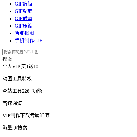
GIF编辑
GIF缩放
GIF裁剪
GIF压缩
智能抠图
手机制作GIF
搜索
个人VIP
买1送10
动图工具特权
全站工具228+功能
高速通道
VIP制作下载专属通道
海量gif搜索