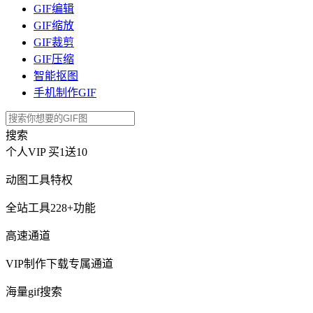
GIF编辑
GIF缩放
GIF裁剪
GIF压缩
智能抠图
手机制作GIF
搜索
个人VIP
买1送10
动图工具特权
全站工具228+功能
高速通道
VIP制作下载专属通道
海量gif搜索