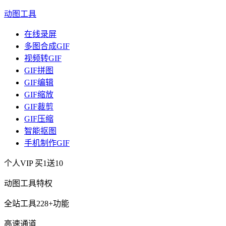
动图工具
在线录屏
多图合成GIF
视频转GIF
GIF拼图
GIF编辑
GIF缩放
GIF裁剪
GIF压缩
智能抠图
手机制作GIF
个人VIP
买1送10
动图工具特权
全站工具228+功能
高速通道