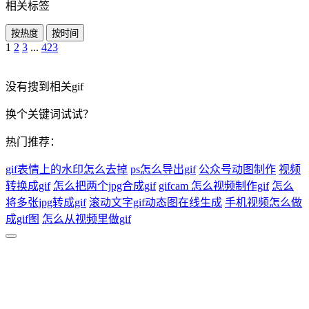
相关标签
按热度
按时间
1
2
3
...
423
没有搜到相关gif
换个关键词试试？
热门推荐：
gif表情上的水印怎么去掉
ps怎么导出gif
公众号动图制作
视频
转换成gif
怎么把两个jpg合成gif
gifcam 怎么视频制作gif
怎么
将多张jpg转成gif
滚动文字gif动态图在线生成
手机视频怎么做
成gif图
怎么从视频里做gif