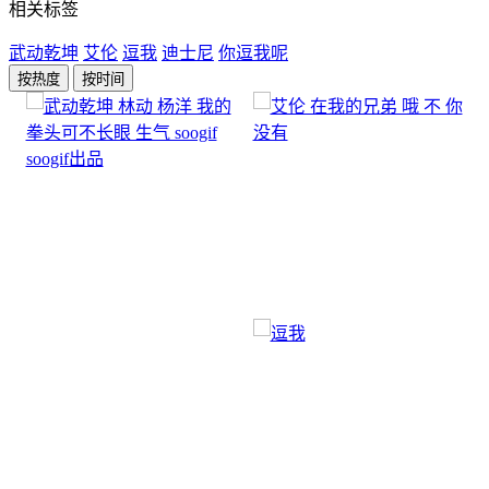
相关标签
武动乾坤
艾伦
逗我
迪士尼
你逗我呢
按热度
按时间